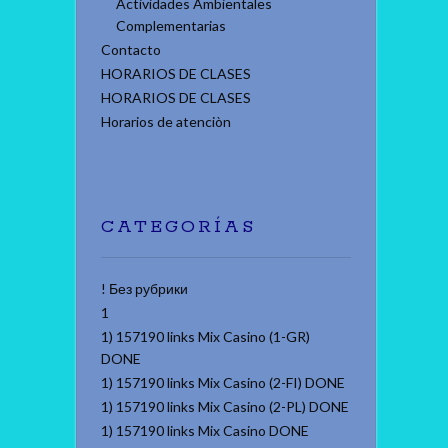
Actividades Ambientales
Complementarias
Contacto
HORARIOS DE CLASES
HORARIOS DE CLASES
Horarios de atenciòn
CATEGORÍAS
! Без рубрики
1
1) 157190 links Mix Casino (1-GR)
DONE
1) 157190 links Mix Casino (2-FI) DONE
1) 157190 links Mix Casino (2-PL) DONE
1) 157190 links Mix Casino DONE