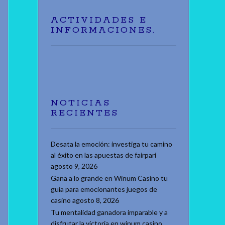
ACTIVIDADES E
INFORMACIONES.
NOTICIAS
RECIENTES
Desata la emoción: investiga tu camino
al éxito en las apuestas de fairpari
agosto 9, 2026
Gana a lo grande en Winum Casino tu
guía para emocionantes juegos de
casino
agosto 8, 2026
Tu mentalidad ganadora imparable y a
disfrutar la victoria en winum casino