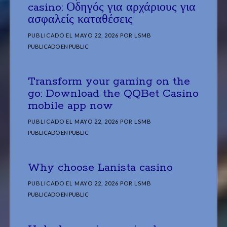
casino: Οδηγός για αρχάριους για
ασφαλείς καταθέσεις
PUBLICADO EL
MAYO 22, 2026
POR
LSMB
PUBLICADO EN
PUBLIC
Transform your gaming on the
go: Download the QQBet Casino
mobile app now
PUBLICADO EL
MAYO 22, 2026
POR
LSMB
PUBLICADO EN
PUBLIC
Why choose Lanista casino
PUBLICADO EL
MAYO 22, 2026
POR
LSMB
PUBLICADO EN
PUBLIC