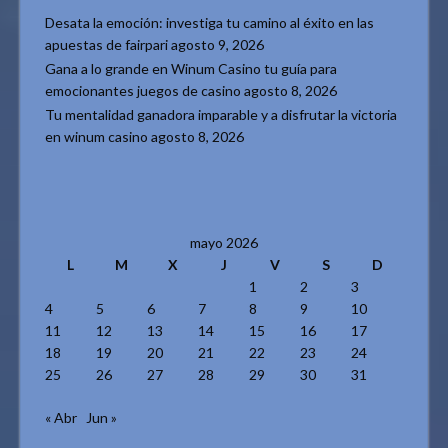
Desata la emoción: investiga tu camino al éxito en las
apuestas de fairpari
agosto 9, 2026
Gana a lo grande en Winum Casino tu guía para
emocionantes juegos de casino
agosto 8, 2026
Tu mentalidad ganadora imparable y a disfrutar la victoria
en winum casino
agosto 8, 2026
mayo 2026
L
M
X
J
V
S
D
1
2
3
4
5
6
7
8
9
10
11
12
13
14
15
16
17
18
19
20
21
22
23
24
25
26
27
28
29
30
31
« Abr
Jun »