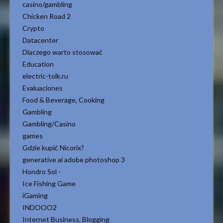
casino/gambling
Chicken Road 2
Crypto
Datacenter
Dlaczego warto stosować
Education
electric-tolk.ru
Evaluaciones
Food & Beverage, Cooking
Gambling
Gambling/Casino
games
Gdzie kupić Nicorix?
generative ai adobe photoshop 3
Hondro Sol -
Ice Fishing Game
iGaming
INDOOO2
Internet Business, Blogging