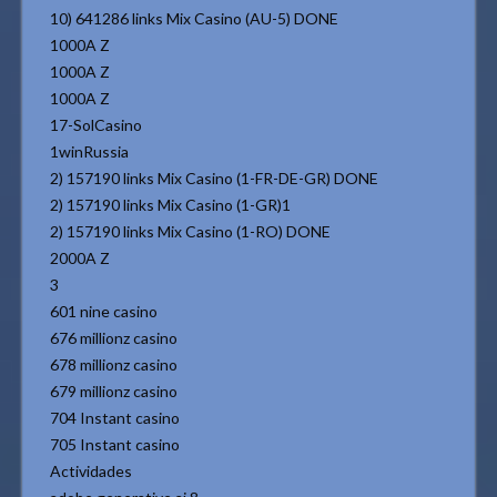
10) 641286 links Mix Casino (AU-5) DONE
1000A Z
1000A Z
1000A Z
17-SolCasino
1winRussia
2) 157190 links Mix Casino (1-FR-DE-GR) DONE
2) 157190 links Mix Casino (1-GR)1
2) 157190 links Mix Casino (1-RO) DONE
2000A Z
3
601 nine casino
676 millionz casino
678 millionz casino
679 millionz casino
704 Instant casino
705 Instant casino
Actividades