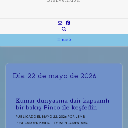
bienvenidos.
MENÚ
Día:
22 de mayo de 2026
Kumar dünyasına dair kapsamlı
bir bakış Pinco ile keşfedin
PUBLICADO EL
MAYO 22, 2026
POR
LSMB
PUBLICADO EN
PUBLIC
DEJA UN COMENTARIO