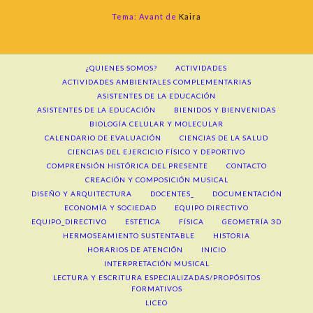
Tema: Avant de
Kaira
¿QUIENES SOMOS?
ACTIVIDADES
ACTIVIDADES AMBIENTALES COMPLEMENTARIAS
ASISTENTES DE LA EDUCACIÓN
ASISTENTES DE LA EDUCACIÓN
BIENIDOS Y BIENVENIDAS
BIOLOGÍA CELULAR Y MOLECULAR
CALENDARIO DE EVALUACIÓN
CIENCIAS DE LA SALUD
CIENCIAS DEL EJERCICIO FÍSICO Y DEPORTIVO
COMPRENSIÓN HISTÓRICA DEL PRESENTE
CONTACTO
CREACIÓN Y COMPOSICIÓN MUSICAL
DISEÑO Y ARQUITECTURA
DOCENTES_
DOCUMENTACIÓN
ECONOMÍA Y SOCIEDAD
EQUIPO DIRECTIVO
EQUIPO_DIRECTIVO
ESTÉTICA
FÍSICA
GEOMETRÍA 3D
HERMOSEAMIENTO SUSTENTABLE
HISTORIA
HORARIOS DE ATENCIÓN
INICIO
INTERPRETACIÓN MUSICAL
LECTURA Y ESCRITURA ESPECIALIZADAS/PROPÓSITOS
FORMATIVOS
LICEO