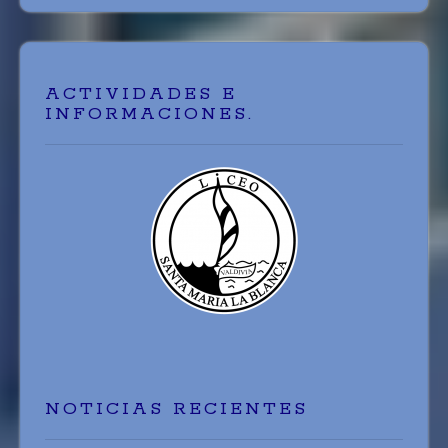
ACTIVIDADES E
INFORMACIONES.
NOTICIAS RECIENTES