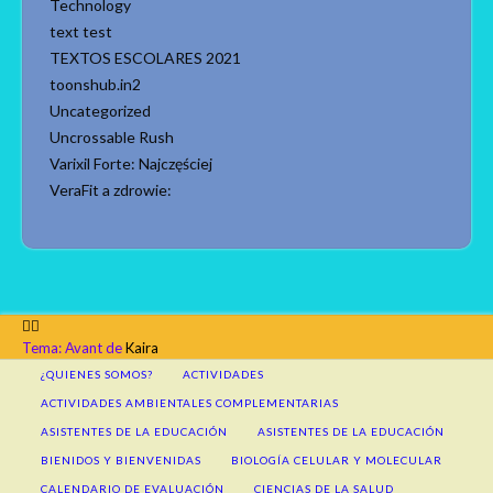
Technology
text test
TEXTOS ESCOLARES 2021
toonshub.in2
Uncategorized
Uncrossable Rush
Varixil Forte: Najczęściej
VeraFit a zdrowie:
Tema: Avant de
Kaira
¿QUIENES SOMOS?
ACTIVIDADES
ACTIVIDADES AMBIENTALES COMPLEMENTARIAS
ASISTENTES DE LA EDUCACIÓN
ASISTENTES DE LA EDUCACIÓN
BIENIDOS Y BIENVENIDAS
BIOLOGÍA CELULAR Y MOLECULAR
CALENDARIO DE EVALUACIÓN
CIENCIAS DE LA SALUD