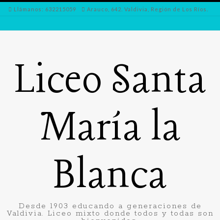
Ir
Llámanos: 632215059
Arauco, 642. Valdivia, Región de Los Ríos.
al
contenido
Liceo Santa
María la
Blanca
Desde 1903 educando a generaciones de
Valdivia. Liceo mixto donde todos y todas son