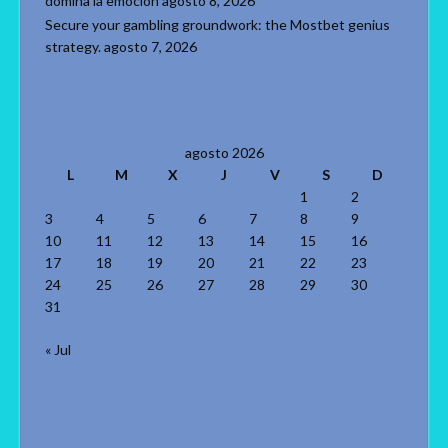
domina la emoción
agosto 8, 2026
Secure your gambling groundwork: the Mostbet genius
strategy.
agosto 7, 2026
agosto 2026
L
M
X
J
V
S
D
1
2
3
4
5
6
7
8
9
10
11
12
13
14
15
16
17
18
19
20
21
22
23
24
25
26
27
28
29
30
31
« Jul