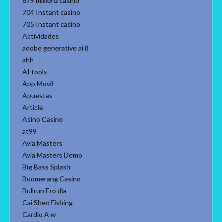
679 millionz casino
704 Instant casino
705 Instant casino
Actividades
adobe generative ai 8
ahh
AI tools
App Movil
Apuestas
Article
Asino Casino
at99
Avia Masters
Avia Masters Demo
Big Bass Splash
Boomerang Casino
Bullrun Ero dla
Cai Shen Fishing
Cardio A w