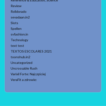
Reference & Education, Science
Review
Rolldorado
sevadaan.in2
Slots
Spellen
svfashion.in
Technology
text test
TEXTOS ESCOLARES 2021
toonshub.in2
Uncategorized
Uncrossable Rush
Varixil Forte: Najczęściej
VeraFit a zdrowie: