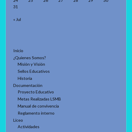
24
25
26
27
28
29
30
31
« Jul
Inicio
¿Quienes Somos?
Misión y Visión
Sellos Educativos
Historia
Documentación
Proyecto Educativo
Metas Realizadas LSMB
Manual de convivencia
Reglamento interno
Liceo
Actividades