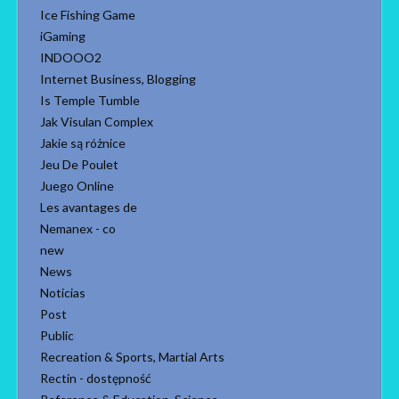
Ice Fishing Game
iGaming
INDOOO2
Internet Business, Blogging
Is Temple Tumble
Jak Visulan Complex
Jakie są różnice
Jeu De Poulet
Juego Online
Les avantages de
Nemanex - co
new
News
Noticias
Post
Public
Recreation & Sports, Martial Arts
Rectin - dostępność