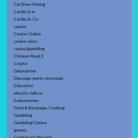
Cai Shen Fishing
Cardio A w
Cardio A: Co
casino
Casino Online
casino-slots
casino/gambling
Chicken Road 2
Crypto
Datacenter
Dlaczego warto stosować
Education
electric-tolk.ru
Evaluaciones
Food & Beverage, Cooking
Gambling
Gambling/Casino
games
Gdzie kupić Nicorix?