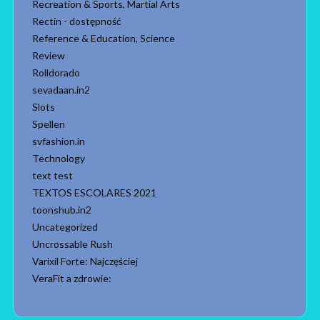
Recreation & Sports, Martial Arts
Rectin - dostępność
Reference & Education, Science
Review
Rolldorado
sevadaan.in2
Slots
Spellen
svfashion.in
Technology
text test
TEXTOS ESCOLARES 2021
toonshub.in2
Uncategorized
Uncrossable Rush
Varixil Forte: Najczęściej
VeraFit a zdrowie: