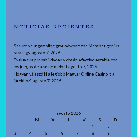
NOTICIAS RECIENTES
Secure your gambling groundwork: the Mostbet genius
strategy.
agosto 7, 2026
Evalúa tus probabilidades y obtén efectivo estable con
los juegos de azar de melbet
agosto 7, 2026
Hogyan válaszd ki a legjobb Magyar Online Casino-t a
játékhoz?
agosto 7, 2026
agosto 2026
L
M
X
J
V
S
D
1
2
3
4
5
6
7
8
9