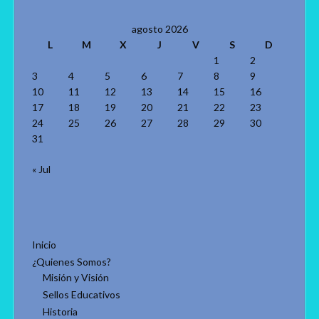
agosto 2026
L
M
X
J
V
S
D
1
2
3
4
5
6
7
8
9
10
11
12
13
14
15
16
17
18
19
20
21
22
23
24
25
26
27
28
29
30
31
« Jul
Inicio
¿Quienes Somos?
Misión y Visión
Sellos Educativos
Historia