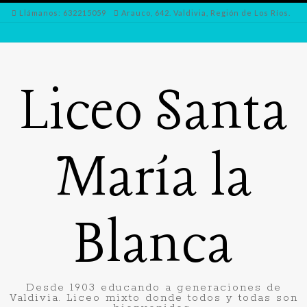
Ir
Llámanos: 632215059
Arauco, 642. Valdivia, Región de Los Ríos.
al
contenido
Liceo Santa
María la
Blanca
Desde 1903 educando a generaciones de
Valdivia. Liceo mixto donde todos y todas son