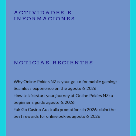
ACTIVIDADES E
INFORMACIONES.
NOTICIAS RECIENTES
Why Online Pokies NZ is your go-to for mobile gaming:
Seamless experience on the
agosto 6, 2026
How to kickstart your journey at Online Pokies NZ: a
beginner's guide
agosto 6, 2026
Fair Go Casino Australia promotions in 2026: claim the
best rewards for online pokies
agosto 6, 2026