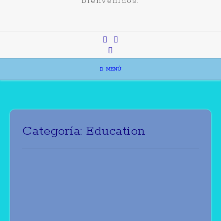
bienvenidos.
MENÚ
Categoría:
Education