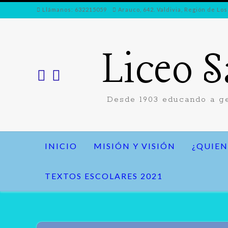
Ir
Llámanos: 632215059
Arauco, 642. Valdivia, Región de Los
al
contenido
Liceo S
Desde 1903 educando a ge
INICIO
MISIÓN Y VISIÓN
¿QUIEN
TEXTOS ESCOLARES 2021