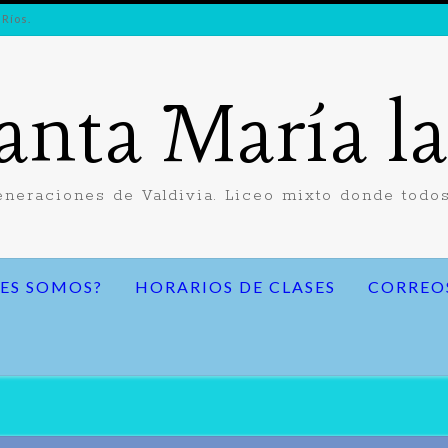
 Ríos.
anta María l
neraciones de Valdivia. Liceo mixto donde todos
ES SOMOS?
HORARIOS DE CLASES
CORREO