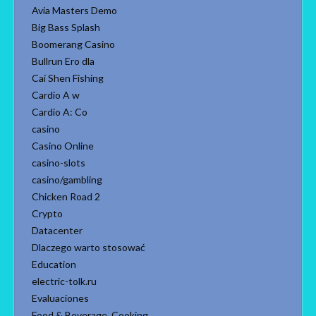
Avia Masters Demo
Big Bass Splash
Boomerang Casino
Bullrun Ero dla
Cai Shen Fishing
Cardio A w
Cardio A: Co
casino
Casino Online
casino-slots
casino/gambling
Chicken Road 2
Crypto
Datacenter
Dlaczego warto stosować
Education
electric-tolk.ru
Evaluaciones
Food & Beverage, Cooking