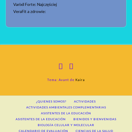
Varixil Forte: Najczęściej
VeraFit a zdrowie:
Tema: Avant de
Kaira
¿QUIENES SOMOS?
ACTIVIDADES
ACTIVIDADES AMBIENTALES COMPLEMENTARIAS
ASISTENTES DE LA EDUCACIÓN
ASISTENTES DE LA EDUCACIÓN
BIENIDOS Y BIENVENIDAS
BIOLOGÍA CELULAR Y MOLECULAR
CALENDARIO DE EVALUACIÓN
CIENCIAS DE LA SALUD