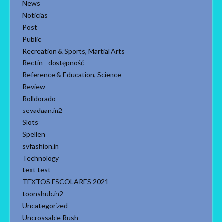
News
Noticias
Post
Public
Recreation & Sports, Martial Arts
Rectin - dostępność
Reference & Education, Science
Review
Rolldorado
sevadaan.in2
Slots
Spellen
svfashion.in
Technology
text test
TEXTOS ESCOLARES 2021
toonshub.in2
Uncategorized
Uncrossable Rush