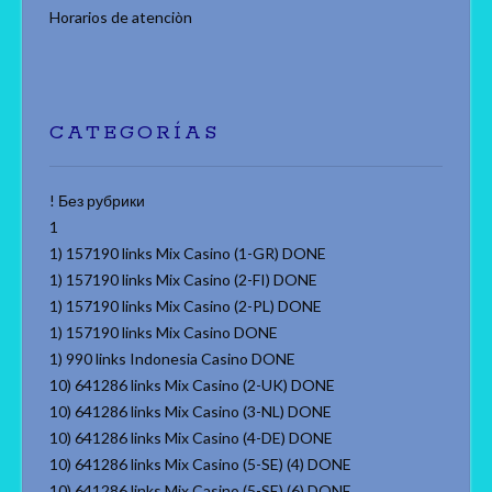
Horarios de atenciòn
CATEGORÍAS
! Без рубрики
1
1) 157190 links Mix Casino (1-GR) DONE
1) 157190 links Mix Casino (2-FI) DONE
1) 157190 links Mix Casino (2-PL) DONE
1) 157190 links Mix Casino DONE
1) 990 links Indonesia Casino DONE
10) 641286 links Mix Casino (2-UK) DONE
10) 641286 links Mix Casino (3-NL) DONE
10) 641286 links Mix Casino (4-DE) DONE
10) 641286 links Mix Casino (5-SE) (4) DONE
10) 641286 links Mix Casino (5-SE) (6) DONE