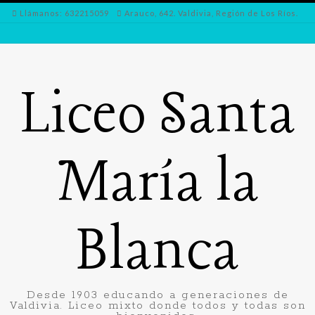
Ir
Llámanos: 632215059
Arauco, 642. Valdivia, Región de Los Ríos.
al
contenido
Liceo Santa
María la
Blanca
Desde 1903 educando a generaciones de
Valdivia. Liceo mixto donde todos y todas son