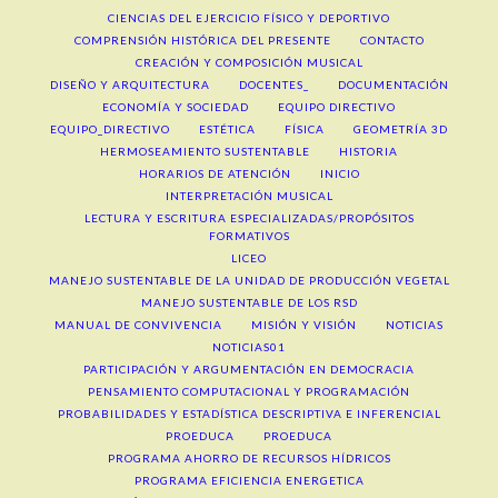
CIENCIAS DEL EJERCICIO FÍSICO Y DEPORTIVO
COMPRENSIÓN HISTÓRICA DEL PRESENTE
CONTACTO
CREACIÓN Y COMPOSICIÓN MUSICAL
DISEÑO Y ARQUITECTURA
DOCENTES_
DOCUMENTACIÓN
ECONOMÍA Y SOCIEDAD
EQUIPO DIRECTIVO
EQUIPO_DIRECTIVO
ESTÉTICA
FÍSICA
GEOMETRÍA 3D
HERMOSEAMIENTO SUSTENTABLE
HISTORIA
HORARIOS DE ATENCIÓN
INICIO
INTERPRETACIÓN MUSICAL
LECTURA Y ESCRITURA ESPECIALIZADAS/PROPÓSITOS
FORMATIVOS
LICEO
MANEJO SUSTENTABLE DE LA UNIDAD DE PRODUCCIÓN VEGETAL
MANEJO SUSTENTABLE DE LOS RSD
MANUAL DE CONVIVENCIA
MISIÓN Y VISIÓN
NOTICIAS
NOTICIAS01
PARTICIPACIÓN Y ARGUMENTACIÓN EN DEMOCRACIA
PENSAMIENTO COMPUTACIONAL Y PROGRAMACIÓN
PROBABILIDADES Y ESTADÍSTICA DESCRIPTIVA E INFERENCIAL
PROEDUCA
PROEDUCA
PROGRAMA AHORRO DE RECURSOS HÍDRICOS
PROGRAMA EFICIENCIA ENERGETICA