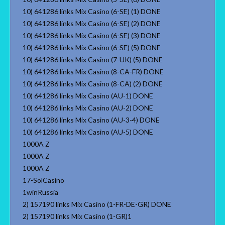
10) 641286 links Mix Casino (6-SE) (1) DONE
10) 641286 links Mix Casino (6-SE) (2) DONE
10) 641286 links Mix Casino (6-SE) (3) DONE
10) 641286 links Mix Casino (6-SE) (5) DONE
10) 641286 links Mix Casino (7-UK) (5) DONE
10) 641286 links Mix Casino (8-CA-FR) DONE
10) 641286 links Mix Casino (8-CA) (2) DONE
10) 641286 links Mix Casino (AU-1) DONE
10) 641286 links Mix Casino (AU-2) DONE
10) 641286 links Mix Casino (AU-3-4) DONE
10) 641286 links Mix Casino (AU-5) DONE
1000A Z
1000A Z
1000A Z
17-SolCasino
1winRussia
2) 157190 links Mix Casino (1-FR-DE-GR) DONE
2) 157190 links Mix Casino (1-GR)1