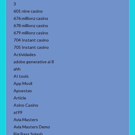
3
601 nine casino
676 millionz casino
678 millionz casino
679 millionz casino
704 Instant casino
705 Instant casino
Actividades
adobe generative ai 8
ahh
AI tools
App Movil
Apuestas
Article
Asino Casino
at99
Avia Masters
Avia Masters Demo
Big Bass Splash