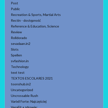
Post
Public
Recreation & Sports, Martial Arts
Rectin - dostępność
Reference & Education, Science
Review
Rolldorado
sevadaan.in2
Slots
Spellen
svfashion.in
Technology
text test
TEXTOS ESCOLARES 2021
toonshub.in2
Uncategorized
Uncrossable Rush
Varixil Forte: Najczęściej
VeraFit a zdrowie: