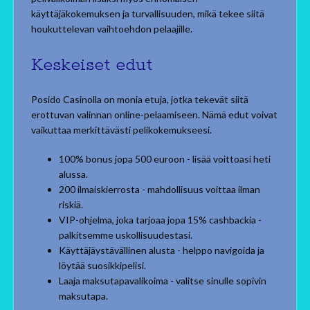
käyttäjäkokemuksen ja turvallisuuden, mikä tekee siitä
houkuttelevan vaihtoehdon pelaajille.
Keskeiset edut
Posido Casinolla on monia etuja, jotka tekevät siitä
erottuvan valinnan online-pelaamiseen. Nämä edut voivat
vaikuttaa merkittävästi pelikokemukseesi.
100% bonus jopa 500 euroon - lisää voittoasi heti
alussa.
200 ilmaiskierrosta - mahdollisuus voittaa ilman
riskiä.
VIP-ohjelma, joka tarjoaa jopa 15% cashbackia -
palkitsemme uskollisuudestasi.
Käyttäjäystävällinen alusta - helppo navigoida ja
löytää suosikkipelisi.
Laaja maksutapavalikoima - valitse sinulle sopivin
maksutapa.