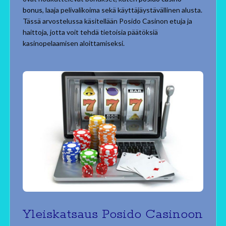
bonus
, laaja pelivalikoima sekä käyttäjäystävällinen alusta.
Tässä arvostelussa käsitellään Posido Casinon etuja ja
haittoja, jotta voit tehdä tietoisia päätöksiä
kasinopelaamisen aloittamiseksi.
Yleiskatsaus Posido Casinoon