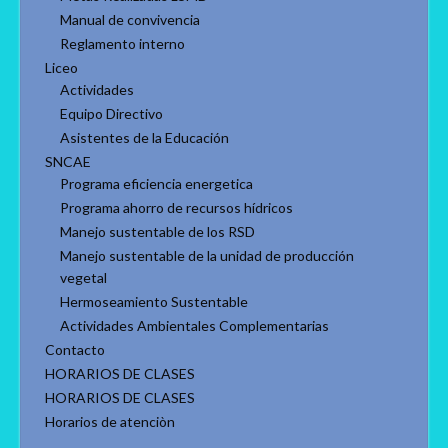
Manual de convivencia
Reglamento interno
Liceo
Actividades
Equipo Directivo
Asistentes de la Educación
SNCAE
Programa eficiencia energetica
Programa ahorro de recursos hídricos
Manejo sustentable de los RSD
Manejo sustentable de la unidad de producción
vegetal
Hermoseamiento Sustentable
Actividades Ambientales Complementarias
Contacto
HORARIOS DE CLASES
HORARIOS DE CLASES
Horarios de atenciòn