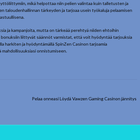
ttöliittymiin, mikä helpottaa niin pelien valintaa kuin talletusten ja
en taloudenhallinnan tärkeyden ja tarjoaa usein työkaluja pelaamisen
vastuullisena.
sia ja kampanjoita, mutta on tärkeää perehtyä niiden ehtoihin
bonuksiin liittyvät säännöt varmistat, että voit hyödyntää tarjouksia
malla harkiten ja hyödyntämällä SpinZen Casinon tarjoamia
tä mahdollisuuksiasi onnistumiseen.
Pelaa onneasi Löydä Vawzen Gaming Casinon jännitys