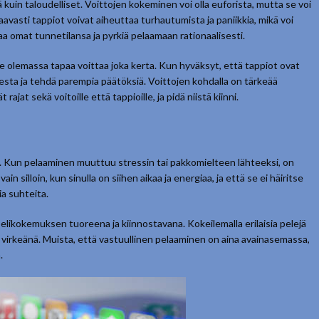
uin taloudelliset. Voittojen kokeminen voi olla euforista, mutta se voi
taavasti tappiot voivat aiheuttaa turhautumista ja paniikkia, mikä voi
a omat tunnetilansa ja pyrkiä pelaamaan rationaalisesti.
e olemassa tapaa voittaa joka kerta. Kun hyväksyt, että tappiot ovat
sta ja tehdä parempia päätöksiä. Voittojen kohdalla on tärkeää
t rajat sekä voitoille että tappioille, ja pidä niistä kiinni.
 Kun pelaaminen muuttuu stressin tai pakkomielteen lähteeksi, on
ain silloin, kun sinulla on siihen aikaa ja energiaa, ja että se ei häiritse
ia suhteita.
likokemuksen tuoreena ja kiinnostavana. Kokeilemalla erilaisia pelejä
en virkeänä. Muista, että vastuullinen pelaaminen on aina avainasemassa,
.