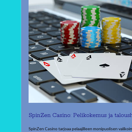
SpinZen Casino: Pelikokemus ja taloush
SpinZen Casino tarjoaa pelaajilleen monipuolisen valikoim