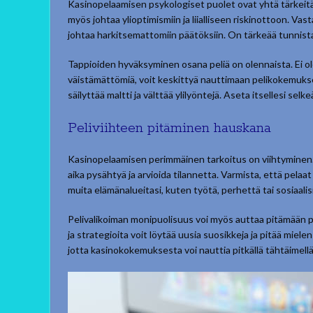
Kasinopelaamisen psykologiset puolet ovat yhtä tärkeitä k
myös johtaa ylioptimismiin ja liialliseen riskinottoon. Vas
johtaa harkitsemattomiin päätöksiin. On tärkeää tunnista
Tappioiden hyväksyminen osana peliä on olennaista. Ei ol
väistämättömiä, voit keskittyä nauttimaan pelikokemukse
säilyttää maltti ja välttää ylilyöntejä. Aseta itsellesi selkeä
Peliviihteen pitäminen hauskana
Kasinopelaamisen perimmäinen tarkoitus on viihtyminen.
aika pysähtyä ja arvioida tilannetta. Varmista, että pelaat v
muita elämänalueitasi, kuten työtä, perhettä tai sosiaalis
Pelivalikoiman monipuolisuus voi myös auttaa pitämään pe
ja strategioita voit löytää uusia suosikkeja ja pitää miel
jotta kasinokokemuksesta voi nauttia pitkällä tähtäimellä