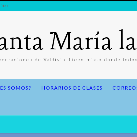
 Ríos.
anta María l
neraciones de Valdivia. Liceo mixto donde todos
ES SOMOS?
HORARIOS DE CLASES
CORREO