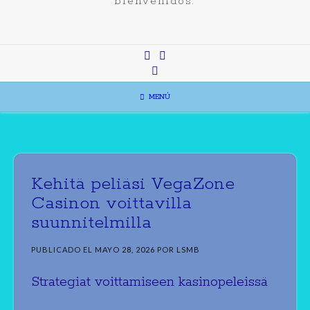
bienvenidos.
MENÚ
Kehitä peliäsi VegaZone
Casinon voittavilla
suunnitelmilla
PUBLICADO EL
MAYO 28, 2026
POR
LSMB
Strategiat voittamiseen kasinopeleissä