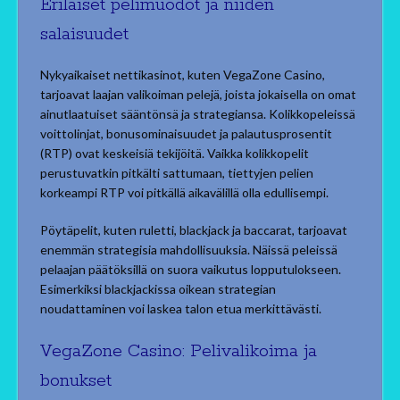
Erilaiset pelimuodot ja niiden
salaisuudet
Nykyaikaiset nettikasinot, kuten VegaZone Casino,
tarjoavat laajan valikoiman pelejä, joista jokaisella on omat
ainutlaatuiset sääntönsä ja strategiansa. Kolikkopeleissä
voittolinjat, bonusominaisuudet ja palautusprosentit
(RTP) ovat keskeisiä tekijöitä. Vaikka kolikkopelit
perustuvatkin pitkälti sattumaan, tiettyjen pelien
korkeampi RTP voi pitkällä aikavälillä olla edullisempi.
Pöytäpelit, kuten ruletti, blackjack ja baccarat, tarjoavat
enemmän strategisia mahdollisuuksia. Näissä peleissä
pelaajan päätöksillä on suora vaikutus lopputulokseen.
Esimerkiksi blackjackissa oikean strategian
noudattaminen voi laskea talon etua merkittävästi.
VegaZone Casino: Pelivalikoima ja
bonukset