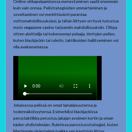
Online-uhkapelaamisessa menestyminen vaatii enemmän
kuin vain onnea. Pelistrategioiden ymmärtäminen ja
soveltaminen voi merkittävästi parantaa
voittomahdollisuuksiasi, ja tähän liittyen on hyvä tutustua
myös
vegazone casino
tarjoamiin mahdollisuuksiin. Olitpa
sitten aloittelija tai kokeneempi pelaaja, tiettyjen pelien,
kuten blackjackin tai ruletin, taktiikoiden hallitseminen voi
olla avainasemassa.
Jokaisessa pelissä on omat lainalaisuutensa ja
todennäköisyytensä. Esimerkiksi blackjackissa
perustaktiikka perustuu jakajan avoimen kortin ja oman
käden yhdistelmään. Ruletissa panostusstrategiat, kuten
Martingale-järjestelmä (vaikka sen käyttöön liittyy