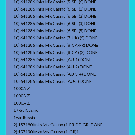
10) 641286 links Mix Casino (5-SE) (6) DONE
10) 641286 links Mix Casino (6-SE) (1) DONE
10) 641286 links Mix Casino (6-SE) (2) DONE
10) 641286 links Mix Casino (6-SE) (3) DONE
10) 641286 links Mix Casino (6-SE) (5) DONE
10) 641286 links Mix Casino (7-UK) (5) DONE
10) 641286 links Mix Casino (8-CA-FR) DONE
10) 641286 links Mix Casino (8-CA) (2) DONE
10) 641286 links Mix Casino (AU-1) DONE
10) 641286 links Mix Casino (AU-2) DONE
10) 641286 links Mix Casino (AU-3-4) DONE
10) 641286 links Mix Casino (AU-5) DONE
1000A Z
1000A Z
1000A Z
17-SolCasino
1winRussia
2) 157190 links Mix Casino (1-FR-DE-GR) DONE
2) 157190 links Mix Casino (1-GR)1