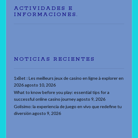
ACTIVIDADES E
INFORMACIONES.
NOTICIAS RECIENTES
1xBet : Les meilleurs jeux de casino en ligne à explorer en
2026
agosto 10, 2026
What to know before you play: essential tips for a
successful online casino journey
agosto 9, 2026
Golisimo: la experiencia de juego en vivo que redefine tu
diversión
agosto 9, 2026