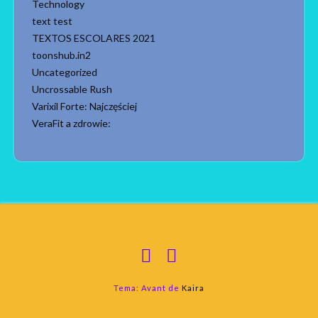
Technology
text test
TEXTOS ESCOLARES 2021
toonshub.in2
Uncategorized
Uncrossable Rush
Varixil Forte: Najczęściej
VeraFit a zdrowie:
Tema: Avant de
Kaira