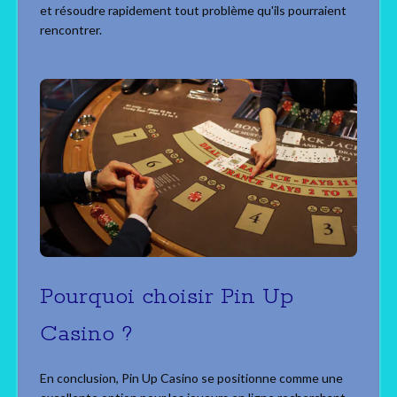
et résoudre rapidement tout problème qu'ils pourraient
rencontrer.
Pourquoi choisir Pin Up
Casino ?
En conclusion, Pin Up Casino se positionne comme une