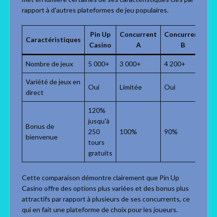
rapport à d'autres plateformes de jeu populaires.
Pin Up
Concurrent
Concurrent
Caractéristiques
Casino
A
B
Nombre de jeux
5 000+
3 000+
4 200+
Variété de jeux en
Oui
Limitée
Oui
direct
120%
jusqu'à
Bonus de
250
100%
90%
bienvenue
tours
gratuits
Cette comparaison démontre clairement que Pin Up
Casino offre des options plus variées et des bonus plus
attractifs par rapport à plusieurs de ses concurrents, ce
qui en fait une plateforme de choix pour les joueurs.