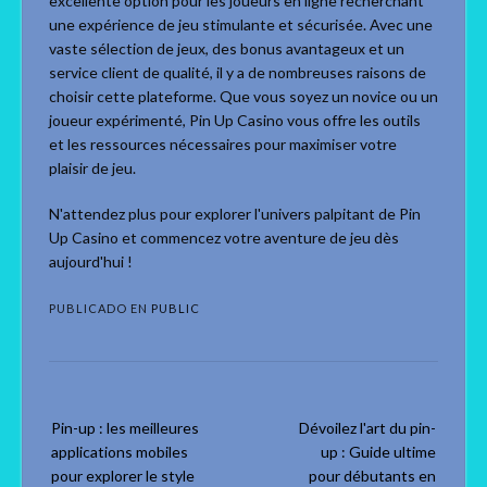
excellente option pour les joueurs en ligne recherchant
une expérience de jeu stimulante et sécurisée. Avec une
vaste sélection de jeux, des bonus avantageux et un
service client de qualité, il y a de nombreuses raisons de
choisir cette plateforme. Que vous soyez un novice ou un
joueur expérimenté, Pin Up Casino vous offre les outils
et les ressources nécessaires pour maximiser votre
plaisir de jeu.
N'attendez plus pour explorer l'univers palpitant de Pin
Up Casino et commencez votre aventure de jeu dès
aujourd'hui !
PUBLICADO EN
PUBLIC
Navegación
Pin-up : les meilleures
Dévoilez l'art du pin-
de
applications mobiles
up : Guide ultime
las
pour explorer le style
pour débutants en