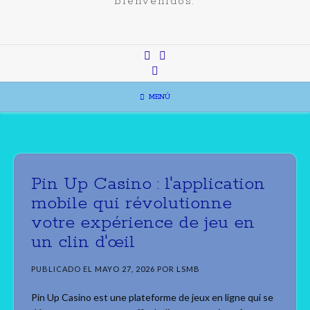
bienvenidos.
MENÚ
Pin Up Casino : l'application
mobile qui révolutionne
votre expérience de jeu en
un clin d'œil
PUBLICADO EL
MAYO 27, 2026
POR
LSMB
Pin Up Casino est une plateforme de jeux en ligne qui se