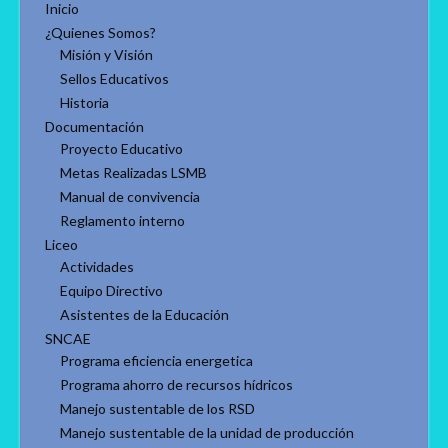
Inicio
¿Quienes Somos?
Misión y Visión
Sellos Educativos
Historia
Documentación
Proyecto Educativo
Metas Realizadas LSMB
Manual de convivencia
Reglamento interno
Liceo
Actividades
Equipo Directivo
Asistentes de la Educación
SNCAE
Programa eficiencia energetica
Programa ahorro de recursos hídricos
Manejo sustentable de los RSD
Manejo sustentable de la unidad de producción