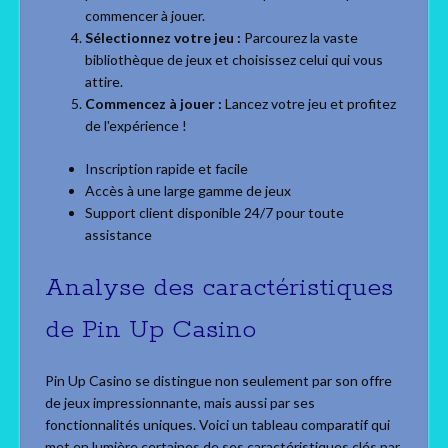
commencer à jouer.
Sélectionnez votre jeu :
Parcourez la vaste
bibliothèque de jeux et choisissez celui qui vous
attire.
Commencez à jouer :
Lancez votre jeu et profitez
de l'expérience !
Inscription rapide et facile
Accès à une large gamme de jeux
Support client disponible 24/7 pour toute
assistance
Analyse des caractéristiques
de Pin Up Casino
Pin Up Casino se distingue non seulement par son offre
de jeux impressionnante, mais aussi par ses
fonctionnalités uniques. Voici un tableau comparatif qui
met en lumière certaines de ses caractéristiques clés par