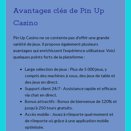
Avantages clés de Pin Up
Casino
Pin Up Casino ne se contente pas d'offrir une grande
variété de jeux. Il propose également plusieurs
avantages qui enrichissent l'expérience utilisateur. Voici
quelques points forts de la plateforme :
Large sélection de jeux : Plus de 5 000 jeux, y
compris des machines à sous, des jeux de table et
des jeux en direct.
Support client 24/7 : Assistance rapide et efficace
via chat en direct.
Bonus attractifs : Bonus de bienvenue de 120% et
jusqu'à 250 tours gratuits.
Accès mobile : Jouez à n'importe quel moment et
de n'importe où grâce à une application mobile
optimisée.