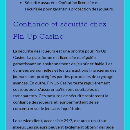
Sécurité assurée : Opération licenciée et
sécurisée pour garantir la protection des joueurs.
Confiance et sécurité chez
Pin Up Casino
La sécurité des joueurs est une priorité pour Pin Up
Casino. La plateforme est licenciée et régulée,
garantissant un environnement de jeu sûr et fiable. Les
données personnelles et les transactions financières des
joueurs sont protégées par des protocoles de cryptage
avancés. En outre, Pin Up Casino teste régulièrement
ses jeux pour s'assurer qu'ils sont équitables et
transparents. Ces mesures de sécurité renforcent la
confiance des joueurs et leur permettent de se
concentrer sur le jeu sans inquiétude.
Le service client, accessible 24/7, est aussi un atout
majeur. Les joueurs peuvent facilement obtenir de l'aide