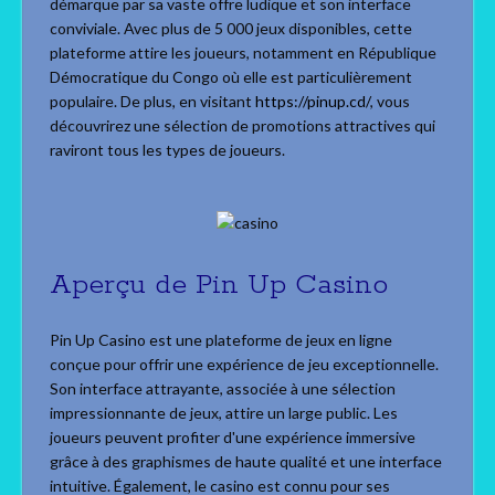
démarque par sa vaste offre ludique et son interface
conviviale. Avec plus de 5 000 jeux disponibles, cette
plateforme attire les joueurs, notamment en République
Démocratique du Congo où elle est particulièrement
populaire. De plus, en visitant
https://pinup.cd/
, vous
découvrirez une sélection de promotions attractives qui
raviront tous les types de joueurs.
Aperçu de Pin Up Casino
Pin Up Casino est une plateforme de jeux en ligne
conçue pour offrir une expérience de jeu exceptionnelle.
Son interface attrayante, associée à une sélection
impressionnante de jeux, attire un large public. Les
joueurs peuvent profiter d'une expérience immersive
grâce à des graphismes de haute qualité et une interface
intuitive. Également, le casino est connu pour ses