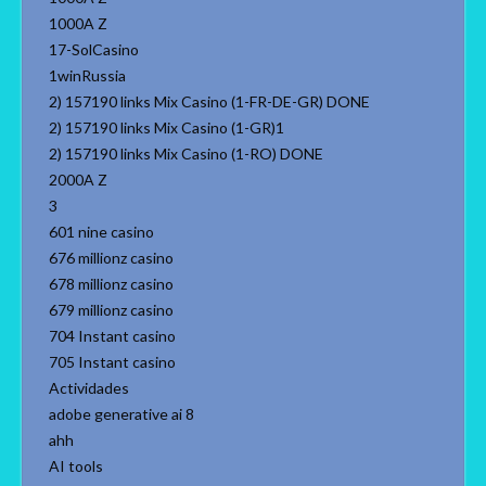
1000A Z
17-SolCasino
1winRussia
2) 157190 links Mix Casino (1-FR-DE-GR) DONE
2) 157190 links Mix Casino (1-GR)1
2) 157190 links Mix Casino (1-RO) DONE
2000A Z
3
601 nine casino
676 millionz casino
678 millionz casino
679 millionz casino
704 Instant casino
705 Instant casino
Actividades
adobe generative ai 8
ahh
AI tools