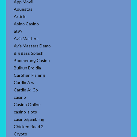
App Movil
Apuestas
Article
Asino Casino
at99
Avia Masters
Avia Masters Demo
Big Bass Splash
Boomerang Casino
Bullrun Ero dla
Cai Shen Fishing
Cardio A w
Cardio A: Co
casino
Casino Online
casino-slots
casino/gambling
Chicken Road 2
Crypto