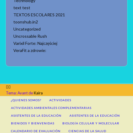
Technology
text test
TEXTOS ESCOLARES 2021
toonshub.in2
Uncategorized
Uncrossable Rush
Varixil Forte: Najczęściej
VeraFit a zdrowie:
Tema: Avant de
Kaira
¿QUIENES SOMOS?
ACTIVIDADES
ACTIVIDADES AMBIENTALES COMPLEMENTARIAS
ASISTENTES DE LA EDUCACIÓN
ASISTENTES DE LA EDUCACIÓN
BIENIDOS Y BIENVENIDAS
BIOLOGÍA CELULAR Y MOLECULAR
CALENDARIO DE EVALUACIÓN
CIENCIAS DE LA SALUD