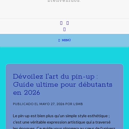
bienvenidos.
MENÚ
Dévoilez l'art du pin-up :
Guide ultime pour débutants
en 2026
PUBLICADO EL
MAYO 27, 2026
POR
LSMB
Le pin-up est bien plus qu'un simple style esthétique ;
c'est une véritable expression artistique qui a traversé
les époques. Ce guide vous plongera au cœur de l'univers