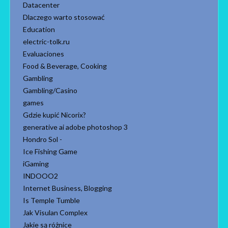
Datacenter
Dlaczego warto stosować
Education
electric-tolk.ru
Evaluaciones
Food & Beverage, Cooking
Gambling
Gambling/Casino
games
Gdzie kupić Nicorix?
generative ai adobe photoshop 3
Hondro Sol -
Ice Fishing Game
iGaming
INDOOO2
Internet Business, Blogging
Is Temple Tumble
Jak Visulan Complex
Jakie są różnice