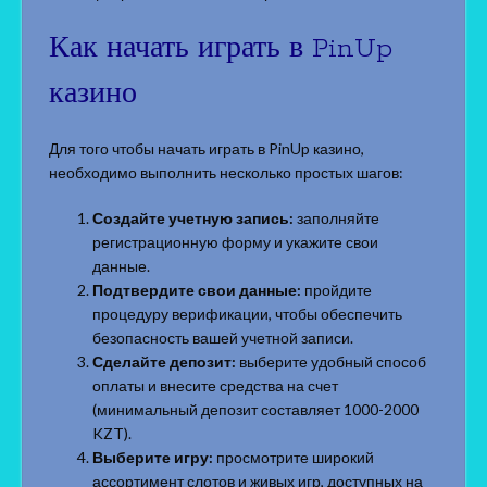
Как начать играть в PinUp
казино
Для того чтобы начать играть в PinUp казино,
необходимо выполнить несколько простых шагов:
Создайте учетную запись:
заполняйте
регистрационную форму и укажите свои
данные.
Подтвердите свои данные:
пройдите
процедуру верификации, чтобы обеспечить
безопасность вашей учетной записи.
Сделайте депозит:
выберите удобный способ
оплаты и внесите средства на счет
(минимальный депозит составляет 1000-2000
KZT).
Выберите игру:
просмотрите широкий
ассортимент слотов и живых игр, доступных на