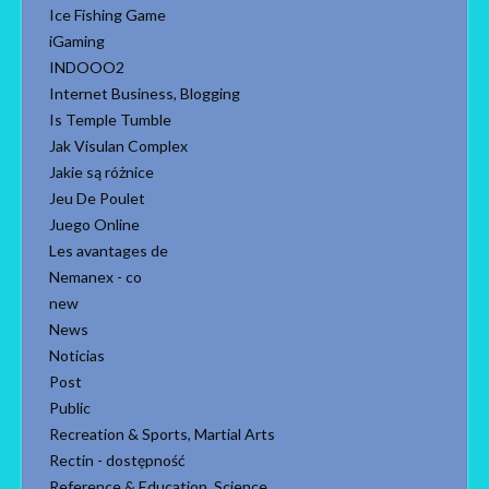
Ice Fishing Game
iGaming
INDOOO2
Internet Business, Blogging
Is Temple Tumble
Jak Visulan Complex
Jakie są różnice
Jeu De Poulet
Juego Online
Les avantages de
Nemanex - co
new
News
Noticias
Post
Public
Recreation & Sports, Martial Arts
Rectin - dostępność
Reference & Education, Science