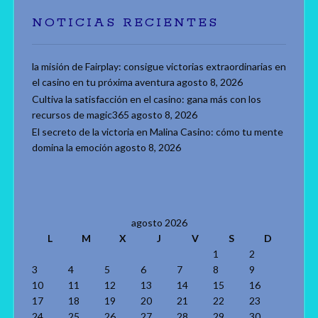
NOTICIAS RECIENTES
la misión de Fairplay: consigue victorias extraordinarias en
el casino en tu próxima aventura
agosto 8, 2026
Cultiva la satisfacción en el casino: gana más con los
recursos de magic365
agosto 8, 2026
El secreto de la victoria en Malina Casino: cómo tu mente
domina la emoción
agosto 8, 2026
agosto 2026
L
M
X
J
V
S
D
1
2
3
4
5
6
7
8
9
10
11
12
13
14
15
16
17
18
19
20
21
22
23
24
25
26
27
28
29
30