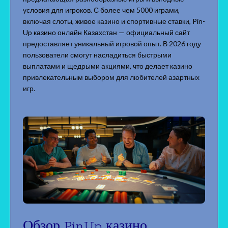
условия для игроков. С более чем 5000 играми,
включая слоты, живое казино и спортивные ставки,
Pin-
Up казино онлайн Казахстан — официальный сайт
предоставляет уникальный игровой опыт. В 2026 году
пользователи смогут насладиться быстрыми
выплатами и щедрыми акциями, что делает казино
привлекательным выбором для любителей азартных
игр.
Обзор PinUp казино