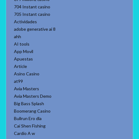
704 Instant casino
705 Instant casino
Actividades
adobe generative ai 8
ahh
AI tools
App Movil
Apuestas
Article
Asino Casino
at99
Avia Masters
Avia Masters Demo
Big Bass Splash
Boomerang Casino
Bullrun Ero dla
Cai Shen Fishing
Cardio A w