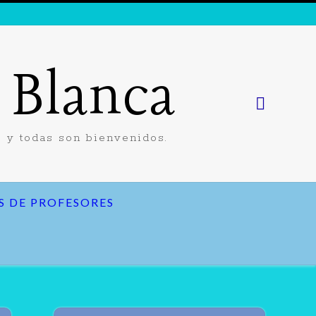
a Blanca
 y todas son bienvenidos.
S DE PROFESORES