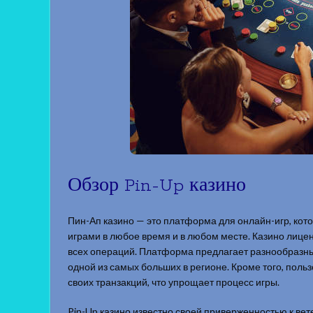
Обзор Pin-Up казино
Пин-Ап казино — это платформа для онлайн-игр, кот
играми в любое время и в любом месте. Казино лицен
всех операций. Платформа предлагает разнообразные
одной из самых больших в регионе. Кроме того, поль
своих транзакций, что упрощает процесс игры.
Pin-Up казино известно своей приверженностью к вет