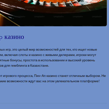
p казино
ых игр, это целый мир возможностей для тех, кто ищет новые
и, включая слоты и казино с живыми дилерами, игроки могут
тные бонусы, простота в использовании и высокий уровень
в для гемблинга в Казахстане.
от игрового процесса, Пин-Ап казино станет отличным выбором. Не
какие возможности ждут вас на этом увлекательном платформе!