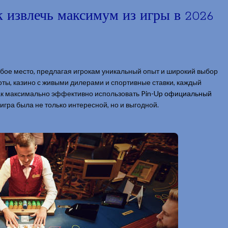
к извлечь максимум из игры в 2026
бое место, предлагая игрокам уникальный опыт и широкий выбор
оты, казино с живыми дилерами и спортивные ставки, каждый
 как максимально эффективно использовать
Pin-Up официальный
 игра была не только интересной, но и выгодной.