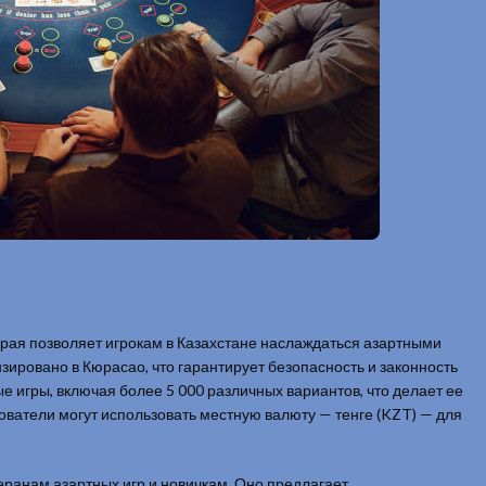
орая позволяет игрокам в Казахстане наслаждаться азартными
зировано в Кюрасао, что гарантирует безопасность и законность
 игры, включая более 5 000 различных вариантов, что делает ее
зователи могут использовать местную валюту — тенге (KZT) — для
еранам азартных игр и новичкам. Оно предлагает