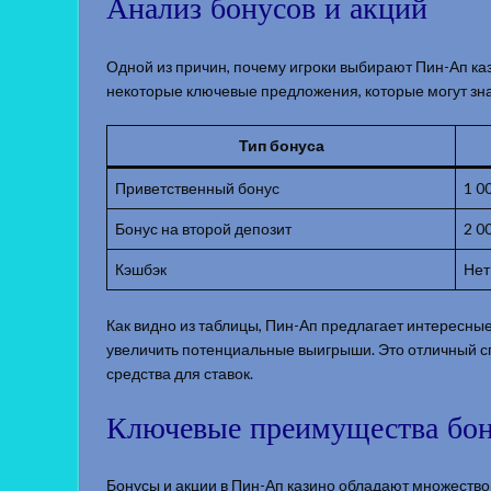
Анализ бонусов и акций
Одной из причин, почему игроки выбирают Пин-Ап ка
некоторые ключевые предложения, которые могут зна
Тип бонуса
Приветственный бонус
1 0
Бонус на второй депозит
2 0
Кэшбэк
Нет
Как видно из таблицы, Пин-Ап предлагает интересные
увеличить потенциальные выигрыши. Это отличный сп
средства для ставок.
Ключевые преимущества бон
Бонусы и акции в Пин-Ап казино обладают множество