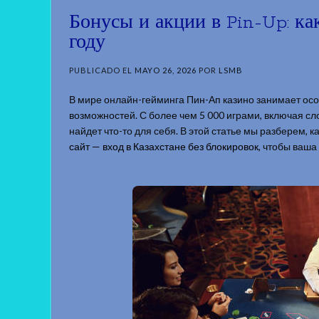
Бонусы и акции в Pin-Up: ка
году
PUBLICADO EL
MAYO 26, 2026
POR
LSMB
В мире онлайн-гейминга Пин-Ап казино занимает осо
возможностей. С более чем 5 000 играми, включая сл
найдет что-то для себя. В этой статье мы разберем,
сайт — вход в Казахстане без блокировок
, чтобы ваша