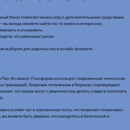
нный бонус помогает начать игру с дополнительными средствами.
 вы всегда сможете найти что-то новое и интересное.
вировать и отыгрывать.
редств, что уменьшает риски.
ым выбором для азартных игр в онлайн-формате.
ов Пин-Ап казино. Платформа использует современные технологии
 транзакций. Лицензия, полученная в Кюрасао, подтверждает
значит, что игроки могут с уверенностью делать ставки и пополнять
в.
ерез онлайн-чат и электронную почту, что позволяет оперативно
вы можете быть уверены, что находитесь в безопасной и