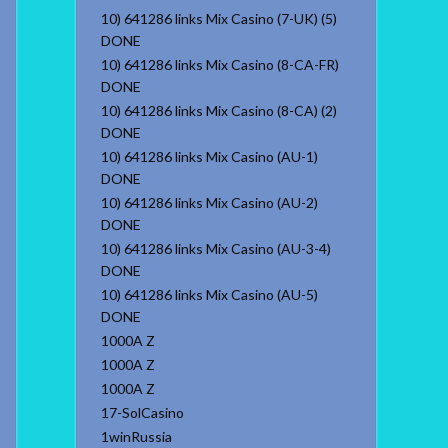
10) 641286 links Mix Casino (7-UK) (5)
DONE
10) 641286 links Mix Casino (8-CA-FR)
DONE
10) 641286 links Mix Casino (8-CA) (2)
DONE
10) 641286 links Mix Casino (AU-1)
DONE
10) 641286 links Mix Casino (AU-2)
DONE
10) 641286 links Mix Casino (AU-3-4)
DONE
10) 641286 links Mix Casino (AU-5)
DONE
1000A Z
1000A Z
1000A Z
17-SolCasino
1winRussia