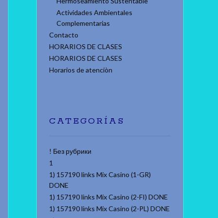
Hermoseamiento Sustentable
Actividades Ambientales
Complementarias
Contacto
HORARIOS DE CLASES
HORARIOS DE CLASES
Horarios de atenciòn
CATEGORÍAS
! Без рубрики
1
1) 157190 links Mix Casino (1-GR)
DONE
1) 157190 links Mix Casino (2-FI) DONE
1) 157190 links Mix Casino (2-PL) DONE