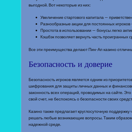
выгодной. Вот некоторые из них:
Увеличение стартового капитала — приветстве
Разнообразные акции для постоянных игроков —
Простота в использовании — бонусы легко акти
Кэшбэк позволяет вернуть часть проигранных с
Все эти преимущества делают Пин-Ап казино отличн
Безопасность и доверие
Безопасность игроков является одним из приоритет
шифрования для защиты личных данных и финансовых
законность всех операций, проводимых на сайте. Это 
свой счет, не беспокоясь о безопасности своих средст
Казино также предлагает круглосуточную поддержку ч
решать любые возникающие вопросы. Таким образом, 
надежной среде.