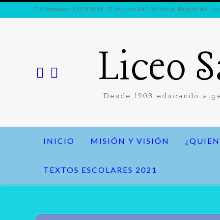
Ir
Llámanos: 632215059
Arauco, 642. Valdivia, Región de Los
al
contenido
Liceo S
Desde 1903 educando a ge
INICIO
MISIÓN Y VISIÓN
¿QUIEN
TEXTOS ESCOLARES 2021