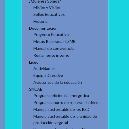
¿Quienes Somos?
Misión y Visión
Sellos Educativos
Historia
Documentación
Proyecto Educativo
Metas Realizadas LSMB
Manual de convivencia
Reglamento interno
Liceo
Actividades
Equipo Directivo
Asistentes de la Educación
SNCAE
Programa eficiencia energetica
Programa ahorro de recursos hídricos
Manejo sustentable de los RSD
Manejo sustentable de la unidad de
producción vegetal