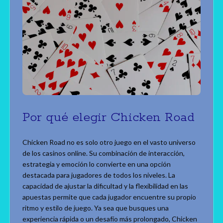
Por qué elegir Chicken Road
Chicken Road no es solo otro juego en el vasto universo
de los casinos online. Su combinación de interacción,
estrategia y emoción lo convierte en una opción
destacada para jugadores de todos los niveles. La
capacidad de ajustar la dificultad y la flexibilidad en las
apuestas permite que cada jugador encuentre su propio
ritmo y estilo de juego. Ya sea que busques una
experiencia rápida o un desafío más prolongado, Chicken