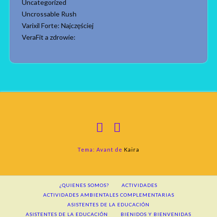
Uncategorized
Uncrossable Rush
Varixil Forte: Najczęściej
VeraFit a zdrowie:
Tema: Avant de
Kaira
¿QUIENES SOMOS?
ACTIVIDADES
ACTIVIDADES AMBIENTALES COMPLEMENTARIAS
ASISTENTES DE LA EDUCACIÓN
ASISTENTES DE LA EDUCACIÓN
BIENIDOS Y BIENVENIDAS