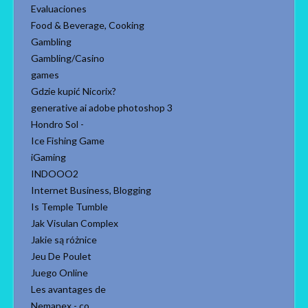
Evaluaciones
Food & Beverage, Cooking
Gambling
Gambling/Casino
games
Gdzie kupić Nicorix?
generative ai adobe photoshop 3
Hondro Sol -
Ice Fishing Game
iGaming
INDOOO2
Internet Business, Blogging
Is Temple Tumble
Jak Visulan Complex
Jakie są różnice
Jeu De Poulet
Juego Online
Les avantages de
Nemanex - co