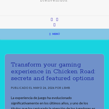
bienvenidos.
MENÚ
Transform your gaming
experience in Chicken Road:
secrets and featured options
PUBLICADO EL
MAYO 26, 2026
POR
LSMB
La experiencia de juego ha evolucionado
significativamente en los últimos años, y uno de los
títulos que ha capturado la atención de los jugadores es