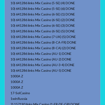
10) 641286 links Mix Casino (5-SE) (4) DONE
10) 641286 links Mix Casino (5-SE) (6) DONE
10) 641286 links Mix Casino (6-SE) (1) DONE
10) 641286 links Mix Casino (6-SE) (2) DONE
10) 641286 links Mix Casino (6-SE) (3) DONE
10) 641286 links Mix Casino (6-SE) (5) DONE
10) 641286 links Mix Casino (7-UK) (5) DONE
10) 641286 links Mix Casino (8-CA-FR) DONE
10) 641286 links Mix Casino (8-CA) (2) DONE
10) 641286 links Mix Casino (AU-1) DONE
10) 641286 links Mix Casino (AU-2) DONE
10) 641286 links Mix Casino (AU-3-4) DONE
10) 641286 links Mix Casino (AU-5) DONE
1000A Z
1000A Z
1000A Z
17-SolCasino
1winRussia
2) 157190 links Mix Casino (1-FR-DE-GR) DONE