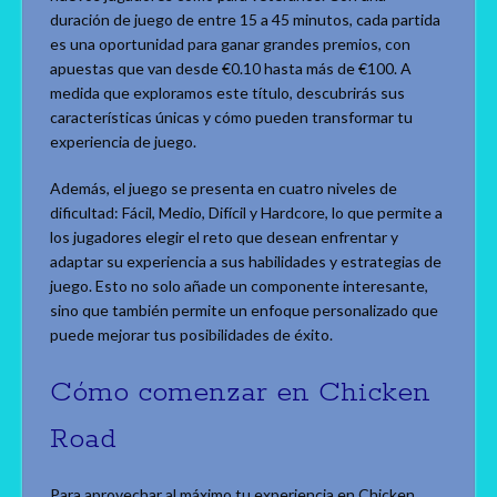
duración de juego de entre 15 a 45 minutos, cada partida
es una oportunidad para ganar grandes premios, con
apuestas que van desde €0.10 hasta más de €100. A
medida que exploramos este título, descubrirás sus
características únicas y cómo pueden transformar tu
experiencia de juego.
Además, el juego se presenta en cuatro niveles de
dificultad: Fácil, Medio, Difícil y Hardcore, lo que permite a
los jugadores elegir el reto que desean enfrentar y
adaptar su experiencia a sus habilidades y estrategias de
juego. Esto no solo añade un componente interesante,
sino que también permite un enfoque personalizado que
puede mejorar tus posibilidades de éxito.
Cómo comenzar en Chicken
Road
Para aprovechar al máximo tu experiencia en Chicken