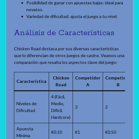
Posibilidad de ganar con apuestas bajas: ideal para
novatos.
Variedad de dificultad: ajusta el juego a tu nivel.
Análisis de Características
Chicken Road destaca por sus diversas características
que lo diferencian de otros juegos de casino. Veamos una
comparación que resalta los aspectos clave del juego:
Chicken
Competidor
Competidor
Característica
Road
A
B
4 (Fácil,
Niveles de
Medio,
3
2
Dificultad
Difícil,
Hardcore)
Apuesta
€0.10
€1
€0.50
Mínima