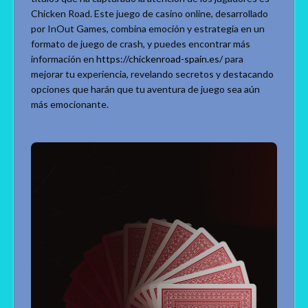
Chicken Road. Este juego de casino online, desarrollado
por InOut Games, combina emoción y estrategia en un
formato de juego de crash, y puedes encontrar más
información en
https://chickenroad-spain.es/
para
mejorar tu experiencia, revelando secretos y destacando
opciones que harán que tu aventura de juego sea aún
más emocionante.