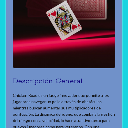
Descripción General
Chicken Road es un juego innovador que permite a los
jugadores navegar un pollo a través de obstáculos
mientras buscan aumentar sus multiplicadores de
puntuación. La dinámica del juego, que combina la gestión
del riesgo con la velocidad, lo hace atractivo tanto para
nuevos jugadores como para veteranos. Con una