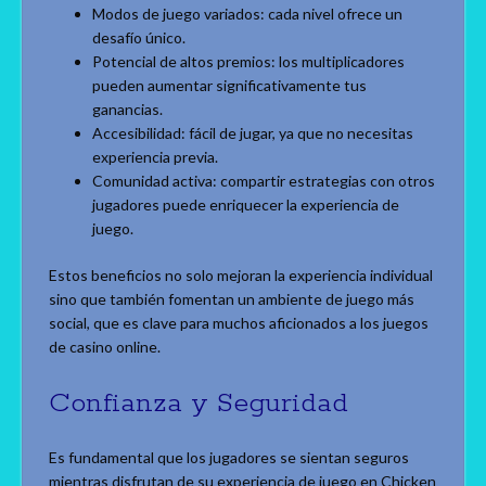
Modos de juego variados: cada nivel ofrece un
desafío único.
Potencial de altos premios: los multiplicadores
pueden aumentar significativamente tus
ganancias.
Accesibilidad: fácil de jugar, ya que no necesitas
experiencia previa.
Comunidad activa: compartir estrategias con otros
jugadores puede enriquecer la experiencia de
juego.
Estos beneficios no solo mejoran la experiencia individual
sino que también fomentan un ambiente de juego más
social, que es clave para muchos aficionados a los juegos
de casino online.
Confianza y Seguridad
Es fundamental que los jugadores se sientan seguros
mientras disfrutan de su experiencia de juego en Chicken