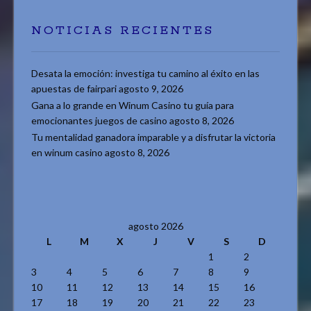
NOTICIAS RECIENTES
Desata la emoción: investiga tu camino al éxito en las
apuestas de fairpari
agosto 9, 2026
Gana a lo grande en Winum Casino tu guía para
emocionantes juegos de casino
agosto 8, 2026
Tu mentalidad ganadora imparable y a disfrutar la victoria
en winum casino
agosto 8, 2026
agosto 2026
L
M
X
J
V
S
D
1
2
3
4
5
6
7
8
9
10
11
12
13
14
15
16
17
18
19
20
21
22
23