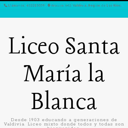
Ir
Llámanos: 632215059
Arauco, 642. Valdivia, Región de Los Ríos.
al
contenido
Liceo Santa
María la
Blanca
Desde 1903 educando a generaciones de
Valdivia. Liceo mixto donde todos y todas son