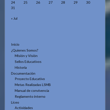
24
25
26
27
28
29
30
31
« Jul
Inicio
¿Quienes Somos?
Misión y Visión
Sellos Educativos
Historia
Documentación
Proyecto Educativo
Metas Realizadas LSMB
Manual de convivencia
Reglamento interno
Liceo
Actividades