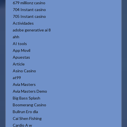
679 millionz casino
704 Instant casino
705 Instant casino
Actividades
adobe generative ai 8
ahh
AI tools
App Movil
Apuestas
Article
Asino Casino
at99
Avia Masters
Avia Masters Demo
Big Bass Splash
Boomerang Casino
Bullrun Ero dla
Cai Shen Fishing
Cardio A w