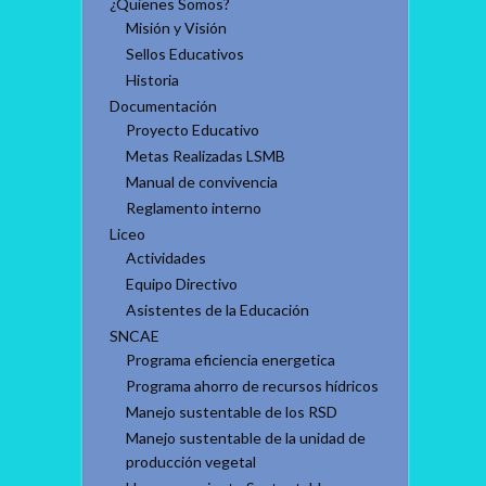
¿Quienes Somos?
Misión y Visión
Sellos Educativos
Historia
Documentación
Proyecto Educativo
Metas Realizadas LSMB
Manual de convivencia
Reglamento interno
Liceo
Actividades
Equipo Directivo
Asistentes de la Educación
SNCAE
Programa eficiencia energetica
Programa ahorro de recursos hídricos
Manejo sustentable de los RSD
Manejo sustentable de la unidad de
producción vegetal