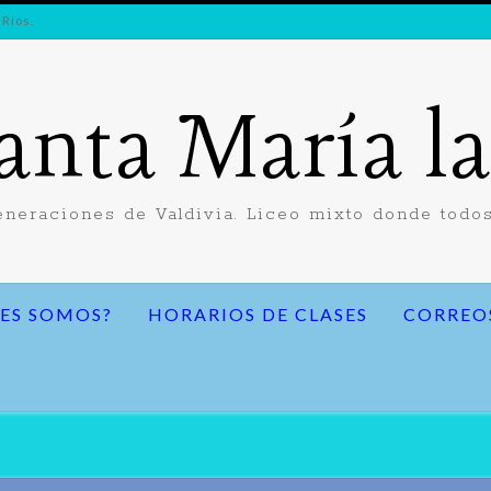
 Ríos.
anta María l
neraciones de Valdivia. Liceo mixto donde todos
ES SOMOS?
HORARIOS DE CLASES
CORREO