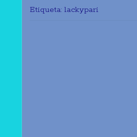
Etiqueta:
lackypari