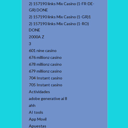
2) 157190 links Mix Casino (1-FR-DE-
GR) DONE
2) 157190 links Mix Casino (1-GR)1
2) 157190 links Mix Casino (1-RO)
DONE
2000A Z
3
601 nine casino
676 millionz casino
678 millionz casino
679 millionz casino
704 Instant casino
705 Instant casino
Actividades
adobe generative ai 8
ahh
AI tools
App Movil
Apuestas