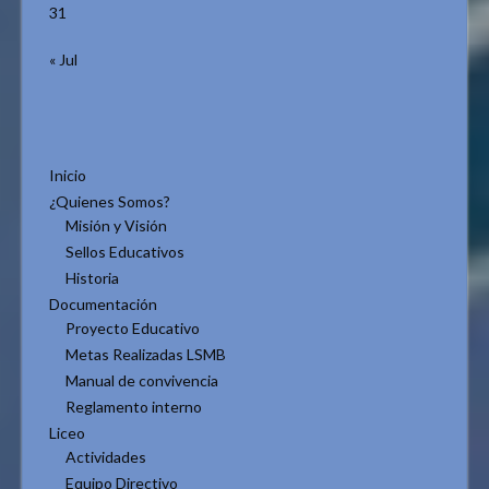
31
« Jul
Inicio
¿Quienes Somos?
Misión y Visión
Sellos Educativos
Historia
Documentación
Proyecto Educativo
Metas Realizadas LSMB
Manual de convivencia
Reglamento interno
Liceo
Actividades
Equipo Directivo