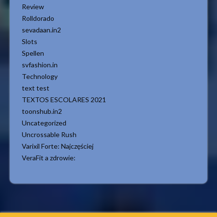
Review
Rolldorado
sevadaan.in2
Slots
Spellen
svfashion.in
Technology
text test
TEXTOS ESCOLARES 2021
toonshub.in2
Uncategorized
Uncrossable Rush
Varixil Forte: Najczęściej
VeraFit a zdrowie: