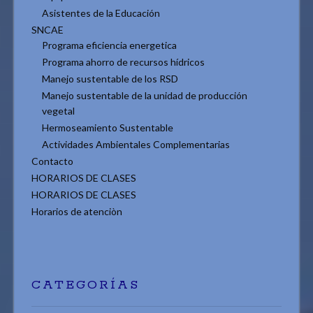
Asistentes de la Educación
SNCAE
Programa eficiencia energetica
Programa ahorro de recursos hídricos
Manejo sustentable de los RSD
Manejo sustentable de la unidad de producción
vegetal
Hermoseamiento Sustentable
Actividades Ambientales Complementarias
Contacto
HORARIOS DE CLASES
HORARIOS DE CLASES
Horarios de atenciòn
CATEGORÍAS