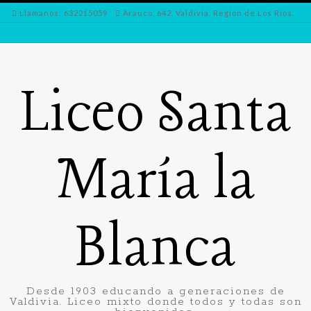
Ir
Llámanos: 632215059
Arauco, 642. Valdivia, Región de Los Ríos.
al
contenido
Liceo Santa
María la
Blanca
Desde 1903 educando a generaciones de
Valdivia. Liceo mixto donde todos y todas son