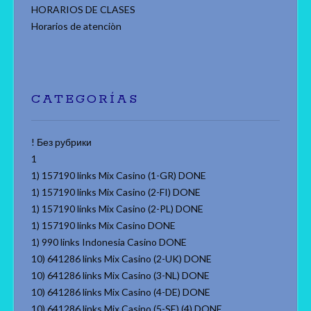
HORARIOS DE CLASES
Horarios de atenciòn
CATEGORÍAS
! Без рубрики
1
1) 157190 links Mix Casino (1-GR) DONE
1) 157190 links Mix Casino (2-FI) DONE
1) 157190 links Mix Casino (2-PL) DONE
1) 157190 links Mix Casino DONE
1) 990 links Indonesia Casino DONE
10) 641286 links Mix Casino (2-UK) DONE
10) 641286 links Mix Casino (3-NL) DONE
10) 641286 links Mix Casino (4-DE) DONE
10) 641286 links Mix Casino (5-SE) (4) DONE