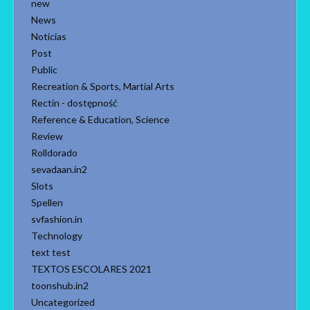
new
News
Noticias
Post
Public
Recreation & Sports, Martial Arts
Rectin - dostępność
Reference & Education, Science
Review
Rolldorado
sevadaan.in2
Slots
Spellen
svfashion.in
Technology
text test
TEXTOS ESCOLARES 2021
toonshub.in2
Uncategorized