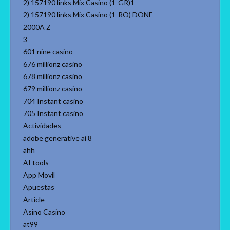
2) 157190 links Mix Casino (1-GR)1
2) 157190 links Mix Casino (1-RO) DONE
2000A Z
3
601 nine casino
676 millionz casino
678 millionz casino
679 millionz casino
704 Instant casino
705 Instant casino
Actividades
adobe generative ai 8
ahh
AI tools
App Movil
Apuestas
Article
Asino Casino
at99