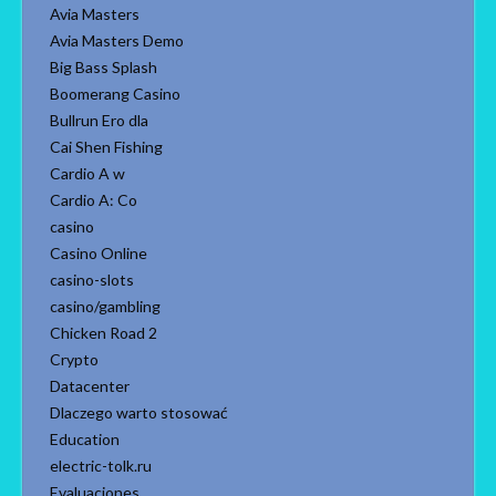
Avia Masters
Avia Masters Demo
Big Bass Splash
Boomerang Casino
Bullrun Ero dla
Cai Shen Fishing
Cardio A w
Cardio A: Co
casino
Casino Online
casino-slots
casino/gambling
Chicken Road 2
Crypto
Datacenter
Dlaczego warto stosować
Education
electric-tolk.ru
Evaluaciones