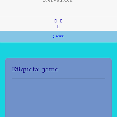
bienvenidos.
MENÚ
Etiqueta:
game