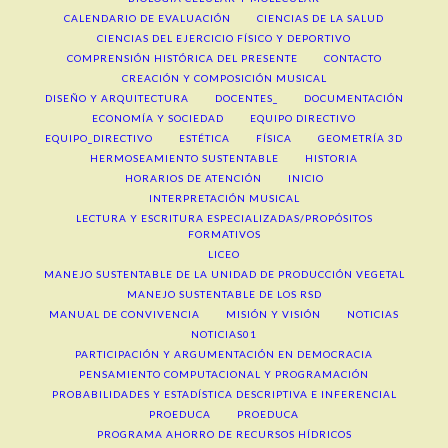
CALENDARIO DE EVALUACIÓN
CIENCIAS DE LA SALUD
CIENCIAS DEL EJERCICIO FÍSICO Y DEPORTIVO
COMPRENSIÓN HISTÓRICA DEL PRESENTE
CONTACTO
CREACIÓN Y COMPOSICIÓN MUSICAL
DISEÑO Y ARQUITECTURA
DOCENTES_
DOCUMENTACIÓN
ECONOMÍA Y SOCIEDAD
EQUIPO DIRECTIVO
EQUIPO_DIRECTIVO
ESTÉTICA
FÍSICA
GEOMETRÍA 3D
HERMOSEAMIENTO SUSTENTABLE
HISTORIA
HORARIOS DE ATENCIÓN
INICIO
INTERPRETACIÓN MUSICAL
LECTURA Y ESCRITURA ESPECIALIZADAS/PROPÓSITOS
FORMATIVOS
LICEO
MANEJO SUSTENTABLE DE LA UNIDAD DE PRODUCCIÓN VEGETAL
MANEJO SUSTENTABLE DE LOS RSD
MANUAL DE CONVIVENCIA
MISIÓN Y VISIÓN
NOTICIAS
NOTICIAS01
PARTICIPACIÓN Y ARGUMENTACIÓN EN DEMOCRACIA
PENSAMIENTO COMPUTACIONAL Y PROGRAMACIÓN
PROBABILIDADES Y ESTADÍSTICA DESCRIPTIVA E INFERENCIAL
PROEDUCA
PROEDUCA
PROGRAMA AHORRO DE RECURSOS HÍDRICOS