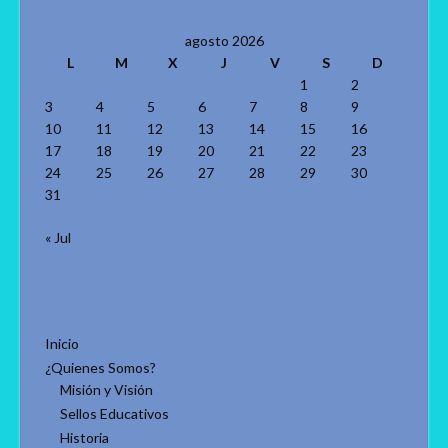
agosto 2026
L
M
X
J
V
S
D
1
2
3
4
5
6
7
8
9
10
11
12
13
14
15
16
17
18
19
20
21
22
23
24
25
26
27
28
29
30
31
« Jul
Inicio
¿Quienes Somos?
Misión y Visión
Sellos Educativos
Historia