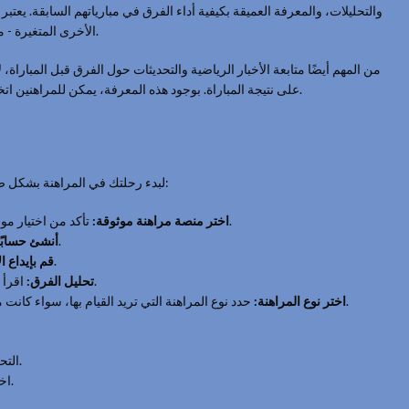
والتحليلات، والمعرفة العميقة بكيفية أداء الفرق في مبارياتهم السابقة. يعتبر
الأخرى المتغيرة - مثل حالة الطقس - جميعها عوامل مهمة يجب أخذها بعين الاعتبار.
من المهم أيضًا متابعة الأخبار الرياضية والتحديثات حول الفرق قبل المباراة،
على نتيجة المباراة. بوجود هذه المعرفة، يمكن للمراهنين اتخاذ قرارات مدروسة واستهداف الخيارات الأكثر استدامة وربحية.
لبدء رحلتك في المراهنة بشكل صحيح، هناك خطوات أساسية يجب اتباعها. إليك كيف يمكنك البدء:
تأكد من اختيار موقع يقدم خيارات آمنة وموثوقة للمراهنين، ويكون مرخصًا.
اختر منصة مراهنة موثوقة:
عليك التسجيل في الموقع وتقديم المعلومات المطلوبة.
أنشئ حسابً:
بعد إنشاء الحساب، قم بإجراء إيداع لبدء المراهنة.
قم بإيداع :
اقرأ عن تاريخ الفريقين، وأدائهما السابق، والمراهنات المتاحة.
تحليل الفرق:
حدد نوع المراهنة التي تريد القيام بها، سواء كانت مراهنات على الفوز أو التعادل أو أي أحد الخيارات الأخرى.
اختر نوع المراهنة:
التحليل الجيد يمكن أن يؤدي إلى اتخاذ قرارات مراهنة أفضل.
اختيار النوع الصحيح من المراهنة يزيد من فرصك في الفوز.