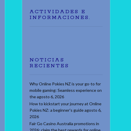
ACTIVIDADES E
INFORMACIONES.
NOTICIAS
RECIENTES
Why Online Pokies NZ is your go-to for
mobile gaming: Seamless experience on
the
agosto 6, 2026
How to kickstart your journey at Online
Pokies NZ: a beginner's guide
agosto 6,
2026
Fair Go Casino Australia promotions in
2026: claim the best rewards for online