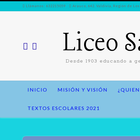
Ir
Llámanos: 632215059
Arauco, 642. Valdivia, Región de Los
al
contenido
Liceo S
Desde 1903 educando a ge
INICIO
MISIÓN Y VISIÓN
¿QUIEN
TEXTOS ESCOLARES 2021