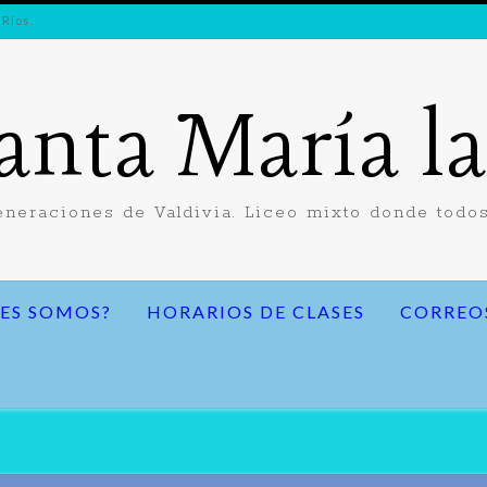
 Ríos.
anta María l
neraciones de Valdivia. Liceo mixto donde todos
ES SOMOS?
HORARIOS DE CLASES
CORREO