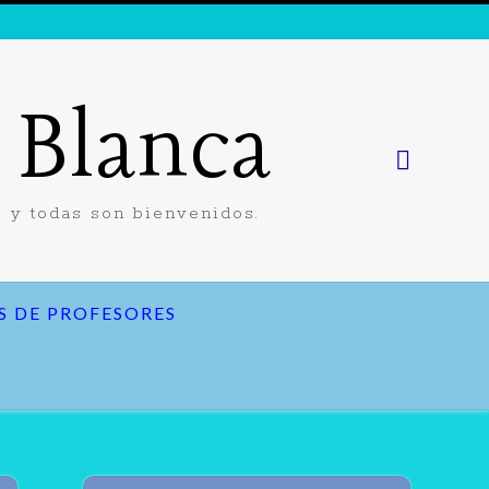
a Blanca
 y todas son bienvenidos.
S DE PROFESORES