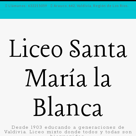
Ir
Llámanos: 632215059
Arauco, 642. Valdivia, Región de Los Ríos.
al
contenido
Liceo Santa
María la
Blanca
Desde 1903 educando a generaciones de
Valdivia. Liceo mixto donde todos y todas son