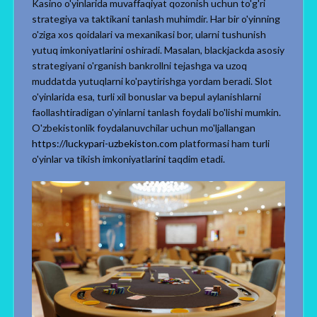
Kasino o'yinlarida muvaffaqiyat qozonish uchun to'g'ri
strategiya va taktikani tanlash muhimdir. Har bir o'yinning
o'ziga xos qoidalari va mexanikasi bor, ularni tushunish
yutuq imkoniyatlarini oshiradi. Masalan, blackjackda asosiy
strategiyani o'rganish bankrollni tejashga va uzoq
muddatda yutuqlarni ko'paytirishga yordam beradi. Slot
o'yinlarida esa, turli xil bonuslar va bepul aylanishlarni
faollashtiradigan o'yinlarni tanlash foydali bo'lishi mumkin.
O'zbekistonlik foydalanuvchilar uchun mo'ljallangan
https://luckypari-uzbekiston.com
platformasi ham turli
o'yinlar va tikish imkoniyatlarini taqdim etadi.