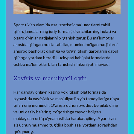
Sport tikish olamida esa, statistik ma'lumotlarni tahlil
qilish, jamoalarning joriy formasi, o'yinchilarning holati va
o'zaro o'yinlar natijalarini o'rganish zarur. Bu ma'lumotlar
asosida qilingan puxta tahlillar, mumkin bo'lgan natijalarni
aniqroq bashorat qilishga va to'g'ri tikish qarorlarini qabul
qilishga yordam beradi. Luckypari kabi platformalarda
ushbu ma'lumotlar bilan tanishish imkoniyati mavjud.
Xavfsiz va mas'uliyatli o'yin
Har qanday onlayn kazino yoki tikish platformasida
o'ynashda xavfsizlik va mas'uliyatli o'yin tamoyillariga rioya
qilish eng muhimdir. O'zingiz uchun byudjet belgilab oling
va uni qat'iy bajaring. Yo'qotishga tayyor bo'lgan
mablag'dan ortiq o'ynamaslikka harakat qiling. Agar o'yin
siz uchun muammo tug'dira boshlasa, yordam so'rashdan
qo'rqmang.