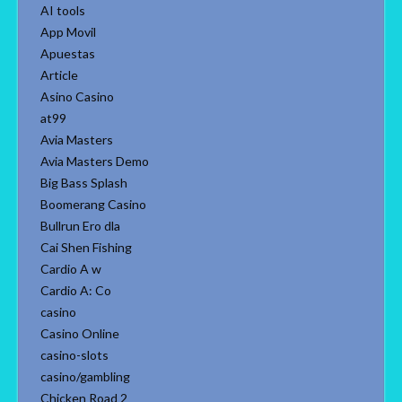
AI tools
App Movil
Apuestas
Article
Asino Casino
at99
Avia Masters
Avia Masters Demo
Big Bass Splash
Boomerang Casino
Bullrun Ero dla
Cai Shen Fishing
Cardio A w
Cardio A: Co
casino
Casino Online
casino-slots
casino/gambling
Chicken Road 2