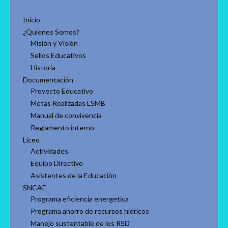
Inicio
¿Quienes Somos?
Misión y Visión
Sellos Educativos
Historia
Documentación
Proyecto Educativo
Metas Realizadas LSMB
Manual de convivencia
Reglamento interno
Liceo
Actividades
Equipo Directivo
Asistentes de la Educación
SNCAE
Programa eficiencia energetica
Programa ahorro de recursos hídricos
Manejo sustentable de los RSD