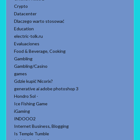
Crypto
Datacenter
Dlaczego warto stosować
Education
electric-tolk.ru
Evaluaciones
Food & Beverage, Cooking
Gambling
Gambling/Casino
games
Gdzie kupić Nicorix?
generative ai adobe photoshop 3
Hondro Sol -
Ice Fishing Game
iGaming
INDOOO2
Internet Business, Blogging
Is Temple Tumble