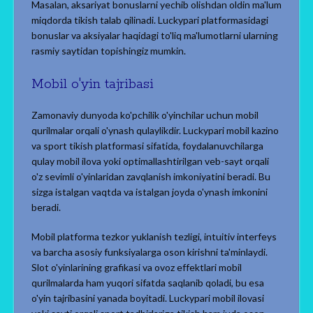
Masalan, aksariyat bonuslarni yechib olishdan oldin ma'lum
miqdorda tikish talab qilinadi. Luckypari platformasidagi
bonuslar va aksiyalar haqidagi to'liq ma'lumotlarni ularning
rasmiy saytidan topishingiz mumkin.
Mobil o'yin tajribasi
Zamonaviy dunyoda ko'pchilik o'yinchilar uchun mobil
qurilmalar orqali o'ynash qulaylikdir. Luckypari mobil kazino
va sport tikish platformasi sifatida, foydalanuvchilarga
qulay mobil ilova yoki optimallashtirilgan veb-sayt orqali
o'z sevimli o'yinlaridan zavqlanish imkoniyatini beradi. Bu
sizga istalgan vaqtda va istalgan joyda o'ynash imkonini
beradi.
Mobil platforma tezkor yuklanish tezligi, intuitiv interfeys
va barcha asosiy funksiyalarga oson kirishni ta'minlaydi.
Slot o'yinlarining grafikasi va ovoz effektlari mobil
qurilmalarda ham yuqori sifatda saqlanib qoladi, bu esa
o'yin tajribasini yanada boyitadi. Luckypari mobil ilovasi