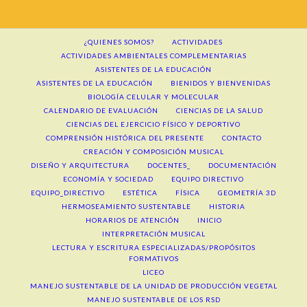
¿QUIENES SOMOS?
ACTIVIDADES
ACTIVIDADES AMBIENTALES COMPLEMENTARIAS
ASISTENTES DE LA EDUCACIÓN
ASISTENTES DE LA EDUCACIÓN
BIENIDOS Y BIENVENIDAS
BIOLOGÍA CELULAR Y MOLECULAR
CALENDARIO DE EVALUACIÓN
CIENCIAS DE LA SALUD
CIENCIAS DEL EJERCICIO FÍSICO Y DEPORTIVO
COMPRENSIÓN HISTÓRICA DEL PRESENTE
CONTACTO
CREACIÓN Y COMPOSICIÓN MUSICAL
DISEÑO Y ARQUITECTURA
DOCENTES_
DOCUMENTACIÓN
ECONOMÍA Y SOCIEDAD
EQUIPO DIRECTIVO
EQUIPO_DIRECTIVO
ESTÉTICA
FÍSICA
GEOMETRÍA 3D
HERMOSEAMIENTO SUSTENTABLE
HISTORIA
HORARIOS DE ATENCIÓN
INICIO
INTERPRETACIÓN MUSICAL
LECTURA Y ESCRITURA ESPECIALIZADAS/PROPÓSITOS
FORMATIVOS
LICEO
MANEJO SUSTENTABLE DE LA UNIDAD DE PRODUCCIÓN VEGETAL
MANEJO SUSTENTABLE DE LOS RSD