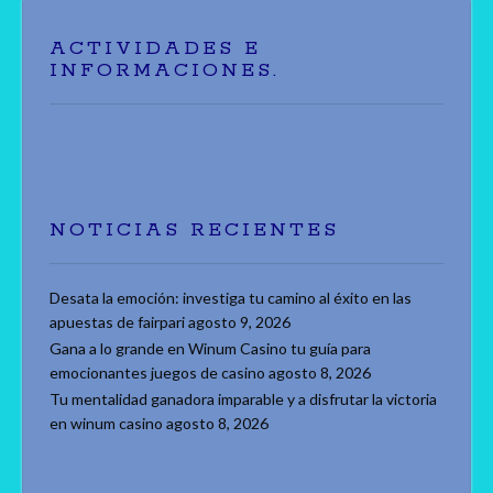
ACTIVIDADES E
INFORMACIONES.
NOTICIAS RECIENTES
Desata la emoción: investiga tu camino al éxito en las
apuestas de fairpari
agosto 9, 2026
Gana a lo grande en Winum Casino tu guía para
emocionantes juegos de casino
agosto 8, 2026
Tu mentalidad ganadora imparable y a disfrutar la victoria
en winum casino
agosto 8, 2026