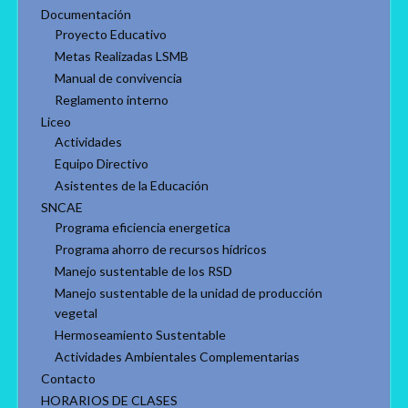
Documentación
Proyecto Educativo
Metas Realizadas LSMB
Manual de convivencia
Reglamento interno
Liceo
Actividades
Equipo Directivo
Asistentes de la Educación
SNCAE
Programa eficiencia energetica
Programa ahorro de recursos hídricos
Manejo sustentable de los RSD
Manejo sustentable de la unidad de producción
vegetal
Hermoseamiento Sustentable
Actividades Ambientales Complementarias
Contacto
HORARIOS DE CLASES