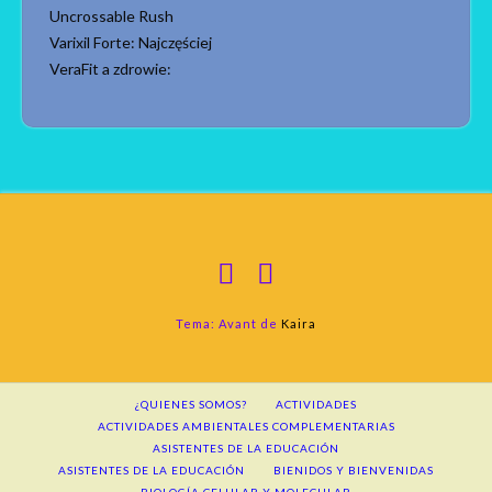
Uncrossable Rush
Varixil Forte: Najczęściej
VeraFit a zdrowie:
Tema: Avant de
Kaira
¿QUIENES SOMOS?
ACTIVIDADES
ACTIVIDADES AMBIENTALES COMPLEMENTARIAS
ASISTENTES DE LA EDUCACIÓN
ASISTENTES DE LA EDUCACIÓN
BIENIDOS Y BIENVENIDAS