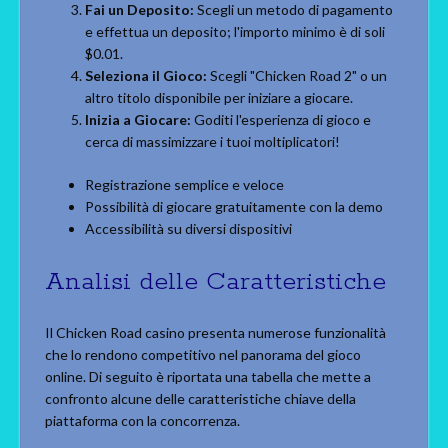
Fai un Deposito:
Scegli un metodo di pagamento
e effettua un deposito; l'importo minimo è di soli
$0.01.
Seleziona il Gioco:
Scegli "Chicken Road 2" o un
altro titolo disponibile per iniziare a giocare.
Inizia a Giocare:
Goditi l'esperienza di gioco e
cerca di massimizzare i tuoi moltiplicatori!
Registrazione semplice e veloce
Possibilità di giocare gratuitamente con la demo
Accessibilità su diversi dispositivi
Analisi delle Caratteristiche
Il Chicken Road casino presenta numerose funzionalità
che lo rendono competitivo nel panorama del gioco
online. Di seguito è riportata una tabella che mette a
confronto alcune delle caratteristiche chiave della
piattaforma con la concorrenza.