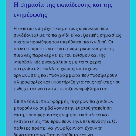
Η σημασία της εκπαίδευσης και της
ενημέρωσης
Η εκπαίδευση σχετικά με τους κινδύνους που
συνδέονται με το παιχνίδι είναι ζωτικής σημασίας
για την προώθηση του υπεύθυνου παιχνιδιού. Οι
παίκτες πρέπει να είναι ενημερωμένοι για τις
πιθανές παρενέργειες του εθισμού και της
υπερβολικής ενασχόλησης με τα τυχερά
παιχνίδια. Σε πολλές χώρες, υπάρχουν
οργανώσεις και προγράμματα που προσφέρουν
πληροφορίες και υποστήριξη για τους παίκτες που
ενδέχεται να αντιμετωπίζουν προβλήματα.
Επιπλέον, οι πλατφόρμες τυχερών παιχνιδιών
μπορούν να συμβάλουν στην ευαισθητοποίηση
αυτή, προσφέροντας ενημερωτικά υλικά και
εκστρατείες που προωθούν την υπευθυνότητα. Οι
παίκτες πρέπει να γνωρίζουν ότι έχουν τη
δυνατότητα να ζητούν βοήθεια και να