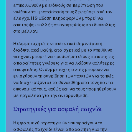
επικοινωνούν με ειδικούς σε περίπτωση που
νιώθουν ότι η κατάσταση τους ξεφεύγει από τον
έλεγχο. Η διάδοση πληροφοριών μπορεί να
αποτρέψει πολλές απογοητεύσεις και δυσκολίες
στο μέλλον.
Η συμμετοχή σε εκπαιδευτικά σεμινάρια ή
διαδικτυακά μαθήματα σχετικά με το υπεύθυνο
παιχνίδι μπορεί να προσφέρει στους παίκτες τις
απαραίτητες γνώσεις για να λάβουν καλύτερες
αποφάσεις. Οι συμμετοχές αυτές μπορούν να
ενισχύσουν τη συνείδηση των παικτών για το πώς
να διαχειρίζονται τα συναισθήματά τους και τα
οικονομικά τους, καθώς και να τους προμηθεύσουν
με εργαλεία για την αυτορρύθμιση.
Στρατηγικές για ασφαλή παιχνίδι
Η εφαρμογή στρατηγικών που προάγουν το
ασφαλές παιχνίδι είναι απαραίτητη για την