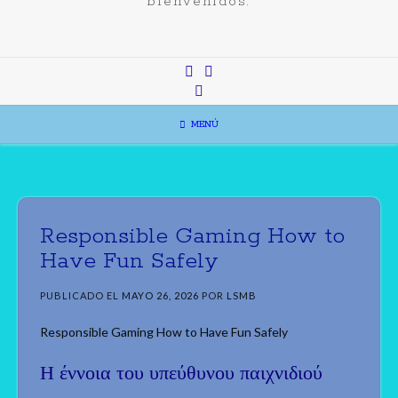
bienvenidos.
MENÚ
Responsible Gaming How to
Have Fun Safely
PUBLICADO EL
MAYO 26, 2026
POR
LSMB
Responsible Gaming How to Have Fun Safely
Η έννοια του υπεύθυνου παιχνιδιού