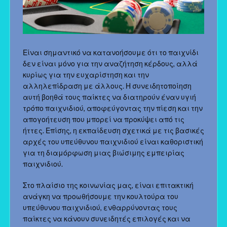
Είναι σημαντικό να κατανοήσουμε ότι το παιχνίδι
δεν είναι μόνο για την αναζήτηση κέρδους, αλλά
κυρίως για την ευχαρίστηση και την
αλληλεπίδραση με άλλους. Η συνειδητοποίηση
αυτή βοηθά τους παίκτες να διατηρούν έναν υγιή
τρόπο παιχνιδιού, αποφεύγοντας την πίεση και την
απογοήτευση που μπορεί να προκύψει από τις
ήττες. Επίσης, η εκπαίδευση σχετικά με τις βασικές
αρχές του υπεύθυνου παιχνιδιού είναι καθοριστική
για τη διαμόρφωση μιας βιώσιμης εμπειρίας
παιχνιδιού.
Στο πλαίσιο της κοινωνίας μας, είναι επιτακτική
ανάγκη να προωθήσουμε την κουλτούρα του
υπεύθυνου παιχνιδιού, ενθαρρύνοντας τους
παίκτες να κάνουν συνειδητές επιλογές και να