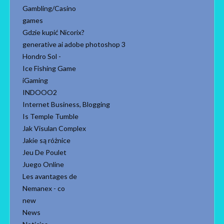
Gambling/Casino
games
Gdzie kupić Nicorix?
generative ai adobe photoshop 3
Hondro Sol -
Ice Fishing Game
iGaming
INDOOO2
Internet Business, Blogging
Is Temple Tumble
Jak Visulan Complex
Jakie są różnice
Jeu De Poulet
Juego Online
Les avantages de
Nemanex - co
new
News