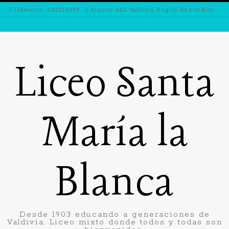
Ir
Llámanos: 632215059
Arauco, 642. Valdivia, Región de Los Ríos.
al
contenido
Liceo Santa
María la
Blanca
Desde 1903 educando a generaciones de
Valdivia. Liceo mixto donde todos y todas son