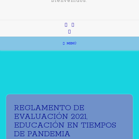
bienvenidos.
MENÚ
REGLAMENTO DE
EVALUACIÓN 2021,
EDUCACIÓN EN TIEMPOS
DE PANDEMIA