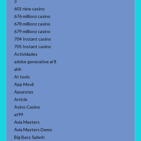
3
601 nine casino
676 millionz casino
678 millionz casino
679 millionz casino
704 Instant casino
705 Instant casino
Actividades
adobe generative ai 8
ahh
AI tools
App Movil
Apuestas
Article
Asino Casino
at99
Avia Masters
Avia Masters Demo
Big Bass Splash