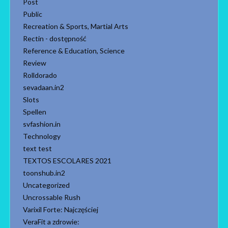
Post
Public
Recreation & Sports, Martial Arts
Rectin - dostępność
Reference & Education, Science
Review
Rolldorado
sevadaan.in2
Slots
Spellen
svfashion.in
Technology
text test
TEXTOS ESCOLARES 2021
toonshub.in2
Uncategorized
Uncrossable Rush
Varixil Forte: Najczęściej
VeraFit a zdrowie: