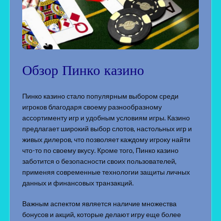
Обзор Пинко казино
Пинко казино стало популярным выбором среди
игроков благодаря своему разнообразному
ассортименту игр и удобным условиям игры. Казино
предлагает широкий выбор слотов, настольных игр и
живых дилеров, что позволяет каждому игроку найти
что-то по своему вкусу. Кроме того, Пинко казино
заботится о безопасности своих пользователей,
применяя современные технологии защиты личных
данных и финансовых транзакций.
Важным аспектом является наличие множества
бонусов и акций, которые делают игру еще более