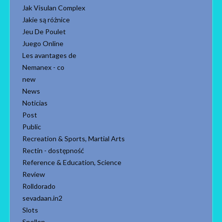
Jak Visulan Complex
Jakie są różnice
Jeu De Poulet
Juego Online
Les avantages de
Nemanex - co
new
News
Noticias
Post
Public
Recreation & Sports, Martial Arts
Rectin - dostępność
Reference & Education, Science
Review
Rolldorado
sevadaan.in2
Slots
Spellen