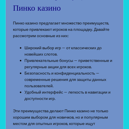
Пинко казино
Пинко казино предлагает множество преимуществ,
которые привлекают игроков на площадку. Давайте
рассмотрим основные из них:
Широкий выбор игр — от классических до
новейших слотов.
Привлекательные бонусы — приветственные и
регулярные акции для всех игроков.
Безопасность и конфиденциальность —
современные решения для защиты данных
пользователей.
Удобный интерфейс — легкость в навигации и
доступности игр.
Эти преимущества делают Пинко казино не только
хорошим выбором для новичков, но и популярным
местом для опытных игроков, которые ищут