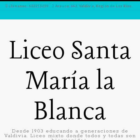
Ir
Llámanos: 632215059
Arauco, 642. Valdivia, Región de Los Ríos.
al
contenido
Liceo Santa
María la
Blanca
Desde 1903 educando a generaciones de
Valdivia. Liceo mixto donde todos y todas son