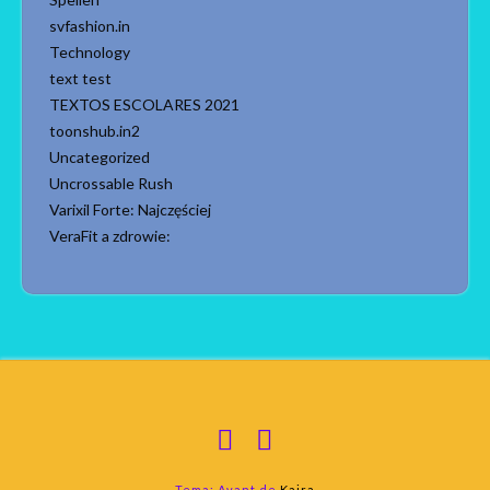
svfashion.in
Technology
text test
TEXTOS ESCOLARES 2021
toonshub.in2
Uncategorized
Uncrossable Rush
Varixil Forte: Najczęściej
VeraFit a zdrowie:
Tema: Avant de
Kaira