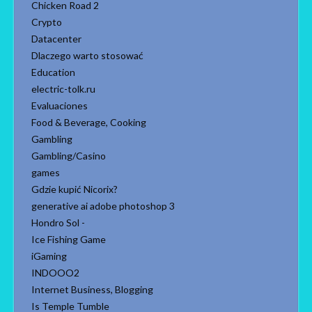
Chicken Road 2
Crypto
Datacenter
Dlaczego warto stosować
Education
electric-tolk.ru
Evaluaciones
Food & Beverage, Cooking
Gambling
Gambling/Casino
games
Gdzie kupić Nicorix?
generative ai adobe photoshop 3
Hondro Sol -
Ice Fishing Game
iGaming
INDOOO2
Internet Business, Blogging
Is Temple Tumble