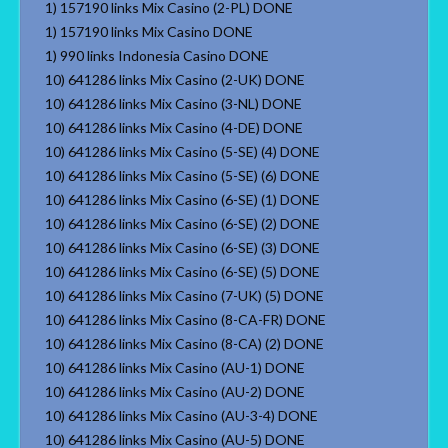
1) 157190 links Mix Casino (2-PL) DONE
1) 157190 links Mix Casino DONE
1) 990 links Indonesia Casino DONE
10) 641286 links Mix Casino (2-UK) DONE
10) 641286 links Mix Casino (3-NL) DONE
10) 641286 links Mix Casino (4-DE) DONE
10) 641286 links Mix Casino (5-SE) (4) DONE
10) 641286 links Mix Casino (5-SE) (6) DONE
10) 641286 links Mix Casino (6-SE) (1) DONE
10) 641286 links Mix Casino (6-SE) (2) DONE
10) 641286 links Mix Casino (6-SE) (3) DONE
10) 641286 links Mix Casino (6-SE) (5) DONE
10) 641286 links Mix Casino (7-UK) (5) DONE
10) 641286 links Mix Casino (8-CA-FR) DONE
10) 641286 links Mix Casino (8-CA) (2) DONE
10) 641286 links Mix Casino (AU-1) DONE
10) 641286 links Mix Casino (AU-2) DONE
10) 641286 links Mix Casino (AU-3-4) DONE
10) 641286 links Mix Casino (AU-5) DONE