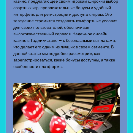
казино, предлагающее своим игрокам широкий выбор
азартных игр, привлекательные бонусы и удобный
интерфейс для регистрации и доступа к играм. Это
заведение стремится создавать комфортные условия
для своих пользователей, обеспечивая
высококачественный сервис и
Надежное онлайн-
казино в Таджикистане — с безопасными выплатами
,
что делает его одним из лучших в своем сегменте. В
данной статье мы подробно рассмотрим, как
зарегистрироваться, какие бонусы доступны, а также
особенности платформы.