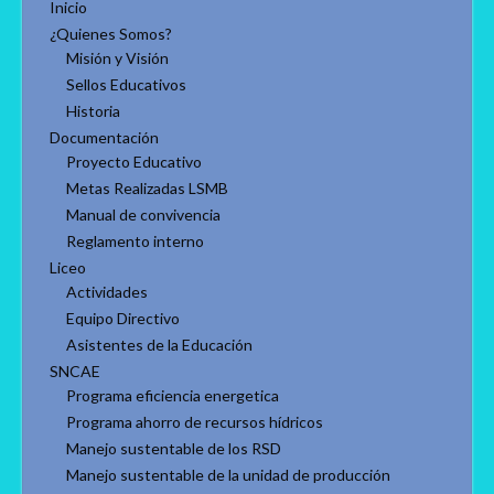
Inicio
¿Quienes Somos?
Misión y Visión
Sellos Educativos
Historia
Documentación
Proyecto Educativo
Metas Realizadas LSMB
Manual de convivencia
Reglamento interno
Liceo
Actividades
Equipo Directivo
Asistentes de la Educación
SNCAE
Programa eficiencia energetica
Programa ahorro de recursos hídricos
Manejo sustentable de los RSD
Manejo sustentable de la unidad de producción