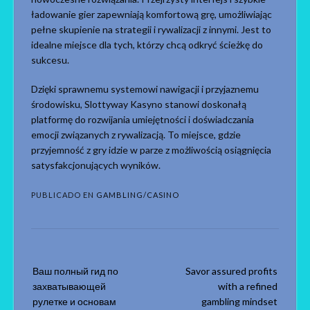
ładowanie gier zapewniają komfortową grę, umożliwiając
pełne skupienie na strategii i rywalizacji z innymi. Jest to
idealne miejsce dla tych, którzy chcą odkryć ścieżkę do
sukcesu.
Dzięki sprawnemu systemowi nawigacji i przyjaznemu
środowisku, Slottyway Kasyno stanowi doskonałą
platformę do rozwijania umiejętności i doświadczania
emocji związanych z rywalizacją. To miejsce, gdzie
przyjemność z gry idzie w parze z możliwością osiągnięcia
satysfakcjonujących wyników.
PUBLICADO EN
GAMBLING/CASINO
Navegación
Ваш полный гид по
Savor assured profits
de
захватывающей
with a refined
las
рулетке и основам
gambling mindset
entradas