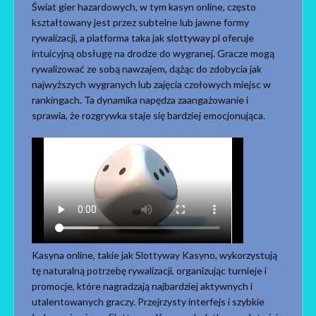
Świat gier hazardowych, w tym kasyn online, często
kształtowany jest przez subtelne lub jawne formy
rywalizacji, a platforma taka jak
slottyway pl
oferuje
intuicyjną obsługę na drodze do wygranej. Gracze mogą
rywalizować ze sobą nawzajem, dążąc do zdobycia jak
najwyższych wygranych lub zajęcia czołowych miejsc w
rankingach. Ta dynamika napędza zaangażowanie i
sprawia, że rozgrywka staje się bardziej emocjonująca.
Kasyna online, takie jak Slottyway Kasyno, wykorzystują
tę naturalną potrzebę rywalizacji, organizując turnieje i
promocje, które nagradzają najbardziej aktywnych i
utalentowanych graczy. Przejrzysty interfejs i szybkie