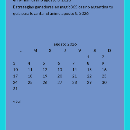
Estrategias ganadoras en magic365 casino argentina tu
guía para levantar el ánimo
agosto 8, 2026
agosto 2026
L
M
X
J
V
S
D
1
2
3
4
5
6
7
8
9
10
11
12
13
14
15
16
17
18
19
20
21
22
23
24
25
26
27
28
29
30
31
« Jul