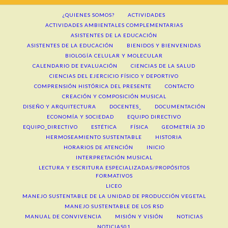
¿QUIENES SOMOS?
ACTIVIDADES
ACTIVIDADES AMBIENTALES COMPLEMENTARIAS
ASISTENTES DE LA EDUCACIÓN
ASISTENTES DE LA EDUCACIÓN
BIENIDOS Y BIENVENIDAS
BIOLOGÍA CELULAR Y MOLECULAR
CALENDARIO DE EVALUACIÓN
CIENCIAS DE LA SALUD
CIENCIAS DEL EJERCICIO FÍSICO Y DEPORTIVO
COMPRENSIÓN HISTÓRICA DEL PRESENTE
CONTACTO
CREACIÓN Y COMPOSICIÓN MUSICAL
DISEÑO Y ARQUITECTURA
DOCENTES_
DOCUMENTACIÓN
ECONOMÍA Y SOCIEDAD
EQUIPO DIRECTIVO
EQUIPO_DIRECTIVO
ESTÉTICA
FÍSICA
GEOMETRÍA 3D
HERMOSEAMIENTO SUSTENTABLE
HISTORIA
HORARIOS DE ATENCIÓN
INICIO
INTERPRETACIÓN MUSICAL
LECTURA Y ESCRITURA ESPECIALIZADAS/PROPÓSITOS
FORMATIVOS
LICEO
MANEJO SUSTENTABLE DE LA UNIDAD DE PRODUCCIÓN VEGETAL
MANEJO SUSTENTABLE DE LOS RSD
MANUAL DE CONVIVENCIA
MISIÓN Y VISIÓN
NOTICIAS
NOTICIAS01