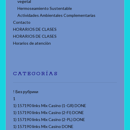
vegetal
Hermoseamiento Sustentable
Actividades Ambientales Complementarias
Contacto
HORARIOS DE CLASES
HORARIOS DE CLASES
Horarios de atenciòn
CATEGORÍAS
! Без рубрики
1
1) 157190 links Mix Casino (1-GR) DONE
1) 157190 links Mix Casino (2-FI) DONE
1) 157190 links Mix Casino (2-PL) DONE
1) 157190 links Mix Casino DONE