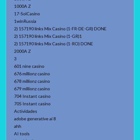
1000A Z
17-SolCasino
1winRussia
2) 157190 links Mix Casino (1-FR-DE-GR) DONE
2) 157190 links Mix Casino (1-GR)1
2) 157190 links Mix Casino (1-RO) DONE
2000A Z
3
601 nine casino
676 millionz casino
678 millionz casino
679 millionz casino
704 Instant casino
705 Instant casino
Actividades
adobe generative ai 8
ahh
AI tools