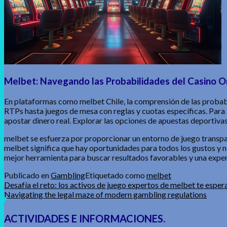
Melbet: Navegando las Probabilidades del Casino O
En plataformas como melbet Chile, la comprensión de las probab
RTPs hasta juegos de mesa con reglas y cuotas específicas. Para
apostar dinero real. Explorar las opciones de apuestas deportivas
melbet se esfuerza por proporcionar un entorno de juego transp
melbet significa que hay oportunidades para todos los gustos y n
mejor herramienta para buscar resultados favorables y una experi
Publicado en
Gambling
Etiquetado como
melbet
Navegación
Desafía el reto: los activos de juego expertos de melbet te esper
de
Navigating the legal maze of modern gambling regulations
las
entradas
ACTIVIDADES E INFORMACIONES.