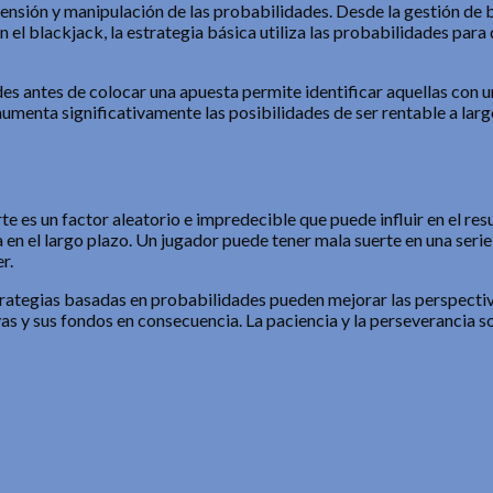
nsión y manipulación de las probabilidades. Desde la gestión de b
n el blackjack, la estrategia básica utiliza las probabilidades pa
des antes de colocar una apuesta permite identificar aquellas con 
aumenta significativamente las posibilidades de ser rentable a larg
te es un factor aleatorio e impredecible que puede influir en el res
en el largo plazo. Un jugador puede tener mala suerte en una seri
r.
 estrategias basadas en probabilidades pueden mejorar las perspecti
s y sus fondos en consecuencia. La paciencia y la perseverancia s