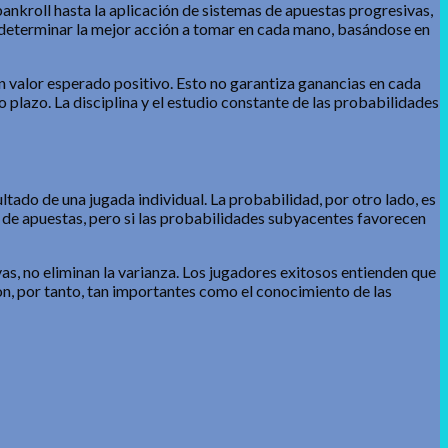
ankroll hasta la aplicación de sistemas de apuestas progresivas,
ra determinar la mejor acción a tomar en cada mano, basándose en
un valor esperado positivo. Esto no garantiza ganancias en cada
o plazo. La disciplina y el estudio constante de las probabilidades
ultado de una jugada individual. La probabilidad, por otro lado, es
e de apuestas, pero si las probabilidades subyacentes favorecen
vas, no eliminan la varianza. Los jugadores exitosos entienden que
on, por tanto, tan importantes como el conocimiento de las