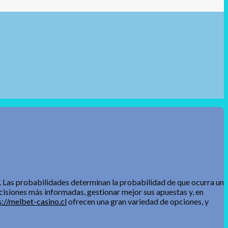
e. Las probabilidades determinan la probabilidad de que ocurra un
cisiones más informadas, gestionar mejor sus apuestas y, en
s://melbet-casino.cl
ofrecen una gran variedad de opciones, y