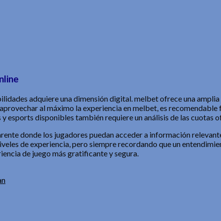
nline
ilidades adquiere una dimensión digital. melbet ofrece una ampli
 aprovechar al máximo la experiencia en melbet, es recomendable f
 y esports disponibles también requiere un análisis de las cuotas o
arente donde los jugadores puedan acceder a información relevante
iveles de experiencia, pero siempre recordando que un entendimien
encia de juego más gratificante y segura.
an