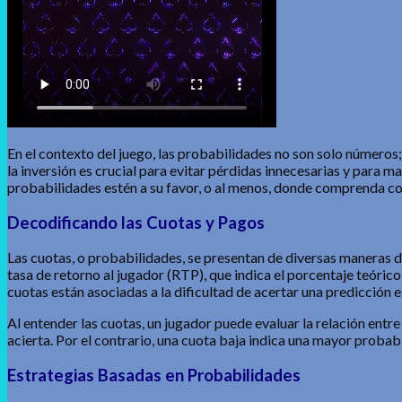
En el contexto del juego, las probabilidades no son solo números
la inversión es crucial para evitar pérdidas innecesarias y para
probabilidades estén a su favor, o al menos, donde comprenda co
Decodificando las Cuotas y Pagos
Las cuotas, o probabilidades, se presentan de diversas maneras d
tasa de retorno al jugador (RTP), que indica el porcentaje teóric
cuotas están asociadas a la dificultad de acertar una predicción e
Al entender las cuotas, un jugador puede evaluar la relación ent
acierta. Por el contrario, una cuota baja indica una mayor probab
Estrategias Basadas en Probabilidades