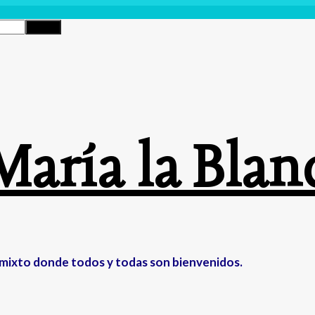
María la Blan
 mixto donde todos y todas son bienvenidos.