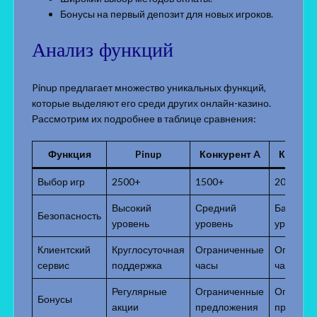
Бонусы на первый депозит для новых игроков.
Анализ функций
Pinup предлагает множество уникальных функций,
которые выделяют его среди других онлайн-казино.
Рассмотрим их подробнее в таблице сравнения:
Функция
Pinup
Конкурент A
Конкур
Выбор игр
2500+
1500+
2000+
Высокий
Средний
Базовый
Безопасность
уровень
уровень
уровень
Клиентский
Круглосуточная
Ограниченные
Огранич
сервис
поддержка
часы
часы
Регулярные
Ограниченные
Огранич
Бонусы
акции
предложения
предлож