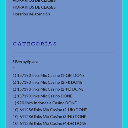
HORARIOS DE CLASES
HORARIOS DE CLASES
Horarios de atenciòn
CATEGORÍAS
! Без рубрики
1
1) 157190 links Mix Casino (1-GR) DONE
1) 157190 links Mix Casino (2-FI) DONE
1) 157190 links Mix Casino (2-PL) DONE
1) 157190 links Mix Casino DONE
1) 990 links Indonesia Casino DONE
10) 641286 links Mix Casino (2-UK) DONE
10) 641286 links Mix Casino (3-NL) DONE
10) 641286 links Mix Casino (4-DE) DONE