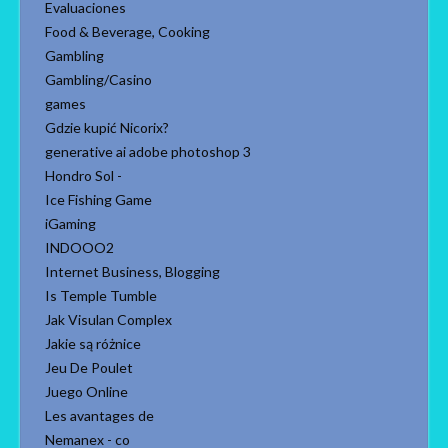
Evaluaciones
Food & Beverage, Cooking
Gambling
Gambling/Casino
games
Gdzie kupić Nicorix?
generative ai adobe photoshop 3
Hondro Sol -
Ice Fishing Game
iGaming
INDOOO2
Internet Business, Blogging
Is Temple Tumble
Jak Visulan Complex
Jakie są różnice
Jeu De Poulet
Juego Online
Les avantages de
Nemanex - co