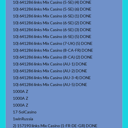
10) 641286 links Mix Casino (5-SE) (4) DONE
10) 641286 links Mix Casino (5-SE) (6) DONE
10) 641286 links Mix Casino (6-SE) (1) DONE
10) 641286 links Mix Casino (6-SE) (2) DONE
10) 641286 links Mix Casino (6-SE) (3) DONE
10) 641286 links Mix Casino (6-SE) (5) DONE
10) 641286 links Mix Casino (7-UK) (5) DONE
10) 641286 links Mix Casino (8-CA-FR) DONE
10) 641286 links Mix Casino (8-CA) (2) DONE
10) 641286 links Mix Casino (AU-1) DONE
10) 641286 links Mix Casino (AU-2) DONE
10) 641286 links Mix Casino (AU-3-4) DONE
10) 641286 links Mix Casino (AU-5) DONE
1000A Z
1000A Z
1000A Z
17-SolCasino
1winRussia
2) 157190 links Mix Casino (1-FR-DE-GR) DONE