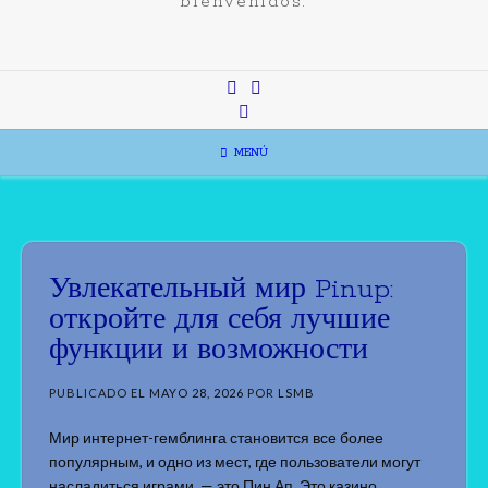
bienvenidos.
MENÚ
Увлекательный мир Pinup:
откройте для себя лучшие
функции и возможности
PUBLICADO EL
MAYO 28, 2026
POR
LSMB
Мир интернет-гемблинга становится все более
популярным, и одно из мест, где пользователи могут
насладиться играми, — это Пин Ап. Это казино