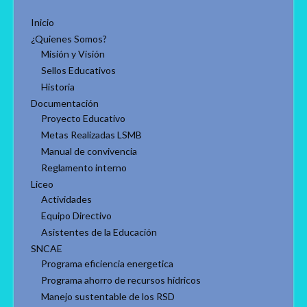
Inicio
¿Quienes Somos?
Misión y Visión
Sellos Educativos
Historia
Documentación
Proyecto Educativo
Metas Realizadas LSMB
Manual de convivencia
Reglamento interno
Liceo
Actividades
Equipo Directivo
Asistentes de la Educación
SNCAE
Programa eficiencia energetica
Programa ahorro de recursos hídricos
Manejo sustentable de los RSD