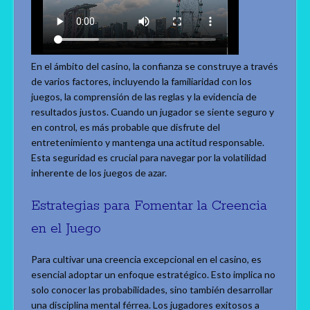
En el ámbito del casino, la confianza se construye a través
de varios factores, incluyendo la familiaridad con los
juegos, la comprensión de las reglas y la evidencia de
resultados justos. Cuando un jugador se siente seguro y
en control, es más probable que disfrute del
entretenimiento y mantenga una actitud responsable.
Esta seguridad es crucial para navegar por la volatilidad
inherente de los juegos de azar.
Estrategias para Fomentar la Creencia
en el Juego
Para cultivar una creencia excepcional en el casino, es
esencial adoptar un enfoque estratégico. Esto implica no
solo conocer las probabilidades, sino también desarrollar
una disciplina mental férrea. Los jugadores exitosos a