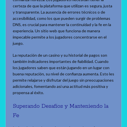
certeza de que la plataforma que utilizan es segura, justa
y transparente. La ausencia de errores técnicos o de
accesibilidad, como los que pueden surgir de problemas
DNS, es crucial para mantener la continuidad y la fe en la
experiencia. Un sitio web que funciona de manera
impecable permite a los jugadores concentrarse en el
juego.
La reputación de un casino y su historial de pagos son
también indicadores importantes de fiabilidad. Cuando
los jugadores saben que están jugando en un lugar con
buena reputación, su nivel de confianza aumenta. Esto les
permite relajarse y disfrutar del juego sin preocupaciones
adicionales, fomentando así una actitud más positiva y
propensa al éxito.
Superando Desafíos y Manteniendo la
Fe