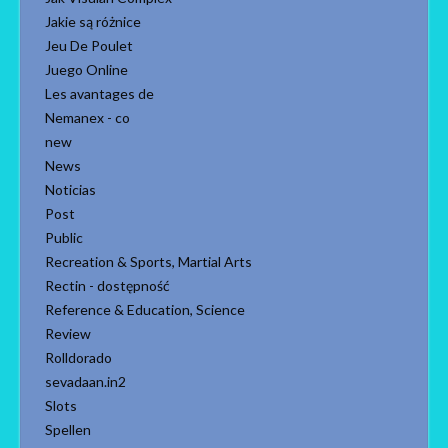
Jakie są różnice
Jeu De Poulet
Juego Online
Les avantages de
Nemanex - co
new
News
Noticias
Post
Public
Recreation & Sports, Martial Arts
Rectin - dostępność
Reference & Education, Science
Review
Rolldorado
sevadaan.in2
Slots
Spellen