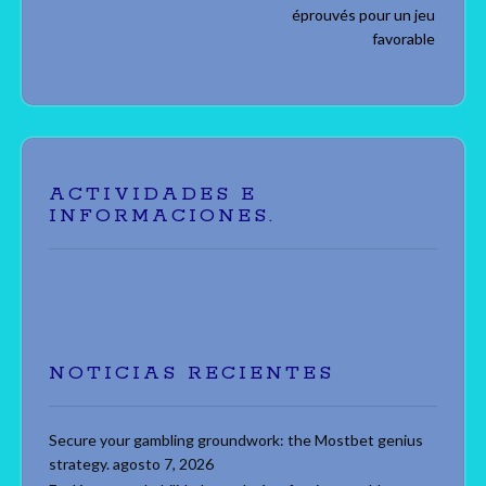
éprouvés pour un jeu
favorable
ACTIVIDADES E
INFORMACIONES.
NOTICIAS RECIENTES
Secure your gambling groundwork: the Mostbet genius
strategy.
agosto 7, 2026