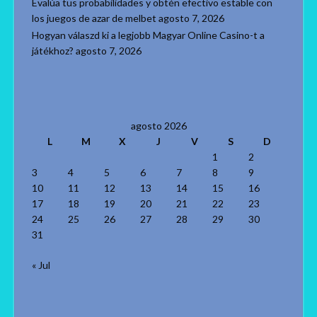
Evalúa tus probabilidades y obtén efectivo estable con
los juegos de azar de melbet
agosto 7, 2026
Hogyan válaszd ki a legjobb Magyar Online Casino-t a
játékhoz?
agosto 7, 2026
agosto 2026
L
M
X
J
V
S
D
1
2
3
4
5
6
7
8
9
10
11
12
13
14
15
16
17
18
19
20
21
22
23
24
25
26
27
28
29
30
31
« Jul