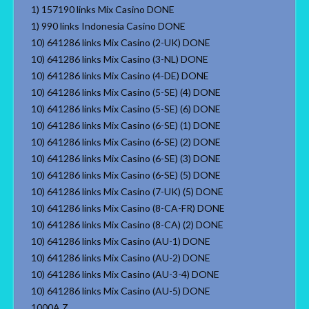
1) 157190 links Mix Casino DONE
1) 990 links Indonesia Casino DONE
10) 641286 links Mix Casino (2-UK) DONE
10) 641286 links Mix Casino (3-NL) DONE
10) 641286 links Mix Casino (4-DE) DONE
10) 641286 links Mix Casino (5-SE) (4) DONE
10) 641286 links Mix Casino (5-SE) (6) DONE
10) 641286 links Mix Casino (6-SE) (1) DONE
10) 641286 links Mix Casino (6-SE) (2) DONE
10) 641286 links Mix Casino (6-SE) (3) DONE
10) 641286 links Mix Casino (6-SE) (5) DONE
10) 641286 links Mix Casino (7-UK) (5) DONE
10) 641286 links Mix Casino (8-CA-FR) DONE
10) 641286 links Mix Casino (8-CA) (2) DONE
10) 641286 links Mix Casino (AU-1) DONE
10) 641286 links Mix Casino (AU-2) DONE
10) 641286 links Mix Casino (AU-3-4) DONE
10) 641286 links Mix Casino (AU-5) DONE
1000A Z