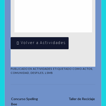
Volver a Actividades
PUBLICADO EN
ACTIVIDADES
ETIQUETADO COMO
ACTOS
,
COMUNIDAD
,
DESFILES
,
LSMB
Navegación
Concurso Spelling
Taller de Reciclaje
de
Bee