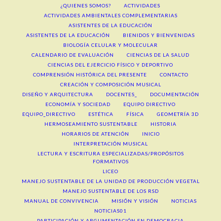
¿QUIENES SOMOS?
ACTIVIDADES
ACTIVIDADES AMBIENTALES COMPLEMENTARIAS
ASISTENTES DE LA EDUCACIÓN
ASISTENTES DE LA EDUCACIÓN
BIENIDOS Y BIENVENIDAS
BIOLOGÍA CELULAR Y MOLECULAR
CALENDARIO DE EVALUACIÓN
CIENCIAS DE LA SALUD
CIENCIAS DEL EJERCICIO FÍSICO Y DEPORTIVO
COMPRENSIÓN HISTÓRICA DEL PRESENTE
CONTACTO
CREACIÓN Y COMPOSICIÓN MUSICAL
DISEÑO Y ARQUITECTURA
DOCENTES_
DOCUMENTACIÓN
ECONOMÍA Y SOCIEDAD
EQUIPO DIRECTIVO
EQUIPO_DIRECTIVO
ESTÉTICA
FÍSICA
GEOMETRÍA 3D
HERMOSEAMIENTO SUSTENTABLE
HISTORIA
HORARIOS DE ATENCIÓN
INICIO
INTERPRETACIÓN MUSICAL
LECTURA Y ESCRITURA ESPECIALIZADAS/PROPÓSITOS
FORMATIVOS
LICEO
MANEJO SUSTENTABLE DE LA UNIDAD DE PRODUCCIÓN VEGETAL
MANEJO SUSTENTABLE DE LOS RSD
MANUAL DE CONVIVENCIA
MISIÓN Y VISIÓN
NOTICIAS
NOTICIAS01
PARTICIPACIÓN Y ARGUMENTACIÓN EN DEMOCRACIA