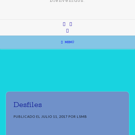
bienvenidos.
MENÚ
Desfiles
PUBLICADO EL
JULIO 11, 2017
POR
LSMB