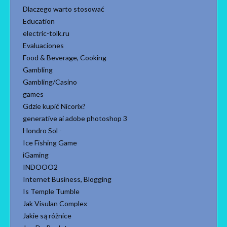
Dlaczego warto stosować
Education
electric-tolk.ru
Evaluaciones
Food & Beverage, Cooking
Gambling
Gambling/Casino
games
Gdzie kupić Nicorix?
generative ai adobe photoshop 3
Hondro Sol -
Ice Fishing Game
iGaming
INDOOO2
Internet Business, Blogging
Is Temple Tumble
Jak Visulan Complex
Jakie są różnice