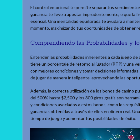
El control emocional te permite separar tus sentimientos
ganancia te lleve a apostar imprudentemente, o que la fr
esencial. Una mentalidad equilibrada te ayudará a manten
momento, maximizando tus oportunidades de obtener res
Comprendiendo las Probabilidades y l
Entender las probabilidades inherentes a cada juego de 
tiene un porcentaje de retorno al jugador (RTP) y una ve
con mejores condiciones y tomar decisiones informadas so
de jugar de manera inteligente, aprovechando las oportu
Además, la correcta utilización de los bonos de casino 
del 500% hasta $2,500 y los 300 giros gratis son herrami
y condiciones asociados a estos bonos, como los requisit
ganancias obtenidas a través de ellos en dinero real. U
tiempo de juego y aumentar tus posibilidades de éxito.