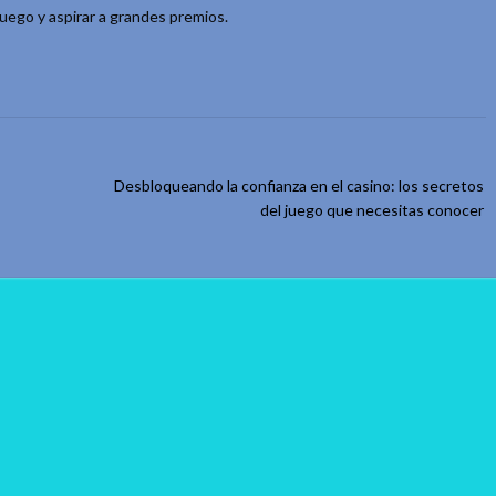
juego y aspirar a grandes premios.
Desbloqueando la confianza en el casino: los secretos
del juego que necesitas conocer