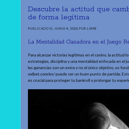
Descubre la actitud que camb
de forma legítima
PUBLICADO EL
JUNIO 4, 2026
POR
LSMB
La Mentalidad Ganadora en el Juego R
Para alcanzar victorias legítimas en el casino, la actitud 
estrategias, disciplina y una mentalidad enfocada en el
las ganancias son un extra y no el único objetivo, es fun
oxibet.com/es/
puede ser un buen punto de partida. Esto
es crucial para proteger tu bankroll y prolongar tu experi