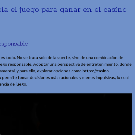
ia el juego para ganar en el casino
esponsable
lo es todo. No se trata solo de la suerte, sino de una combinación de
 juego responsable. Adoptar una perspectiva de entretenimiento, donde
damental, y para ello, explorar opciones como
https://casino-
 permite tomar decisiones más racionales y menos impulsivas, lo cual
encia de juego.