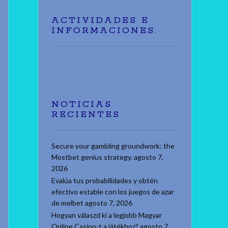
ACTIVIDADES E
INFORMACIONES.
NOTICIAS
RECIENTES
Secure your gambling groundwork: the
Mostbet genius strategy.
agosto 7,
2026
Evalúa tus probabilidades y obtén
efectivo estable con los juegos de azar
de melbet
agosto 7, 2026
Hogyan válaszd ki a legjobb Magyar
Online Casino-t a játékhoz?
agosto 7,