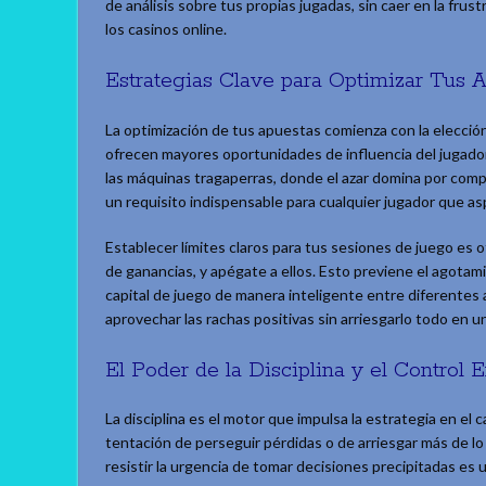
de análisis sobre tus propias jugadas, sin caer en la frus
los casinos online.
Estrategias Clave para Optimizar Tus 
La optimización de tus apuestas comienza con la elección
ofrecen mayores oportunidades de influencia del jugador 
las máquinas tragaperras, donde el azar domina por comple
un requisito indispensable para cualquier jugador que as
Establecer límites claros para tus sesiones de juego es o
de ganancias, y apégate a ellos. Esto previene el agotami
capital de juego de manera inteligente entre diferentes 
aprovechar las rachas positivas sin arriesgarlo todo en u
El Poder de la Disciplina y el Control 
La disciplina es el motor que impulsa la estrategia en el 
tentación de perseguir pérdidas o de arriesgar más de l
resistir la urgencia de tomar decisiones precipitadas es u