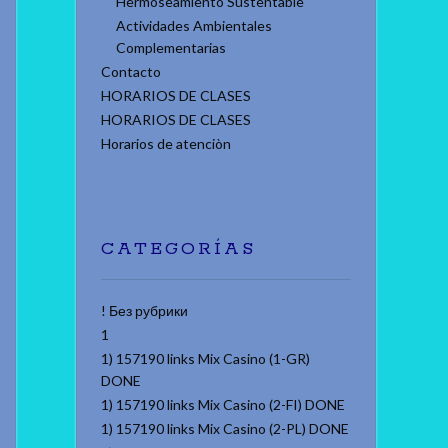
Hermoseamiento Sustentable
Actividades Ambientales
Complementarias
Contacto
HORARIOS DE CLASES
HORARIOS DE CLASES
Horarios de atenciòn
CATEGORÍAS
! Без рубрики
1
1) 157190 links Mix Casino (1-GR)
DONE
1) 157190 links Mix Casino (2-FI) DONE
1) 157190 links Mix Casino (2-PL) DONE