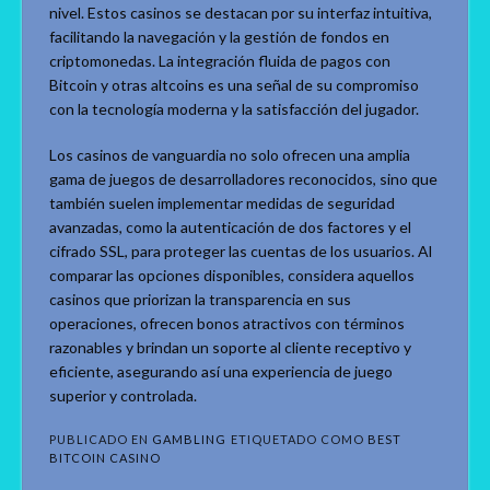
nivel. Estos casinos se destacan por su interfaz intuitiva,
facilitando la navegación y la gestión de fondos en
criptomonedas. La integración fluida de pagos con
Bitcoin y otras altcoins es una señal de su compromiso
con la tecnología moderna y la satisfacción del jugador.
Los casinos de vanguardia no solo ofrecen una amplia
gama de juegos de desarrolladores reconocidos, sino que
también suelen implementar medidas de seguridad
avanzadas, como la autenticación de dos factores y el
cifrado SSL, para proteger las cuentas de los usuarios. Al
comparar las opciones disponibles, considera aquellos
casinos que priorizan la transparencia en sus
operaciones, ofrecen bonos atractivos con términos
razonables y brindan un soporte al cliente receptivo y
eficiente, asegurando así una experiencia de juego
superior y controlada.
PUBLICADO EN
GAMBLING
ETIQUETADO COMO
BEST
BITCOIN CASINO