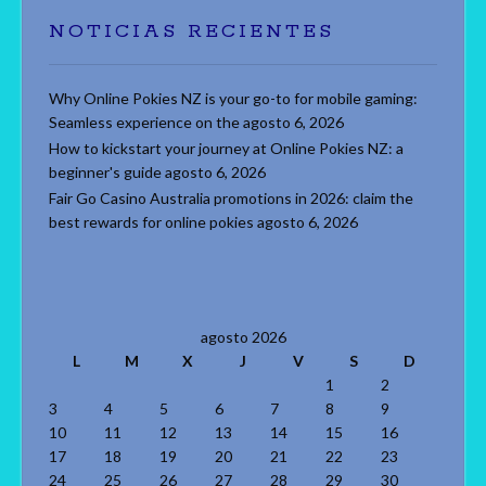
NOTICIAS RECIENTES
Why Online Pokies NZ is your go-to for mobile gaming:
Seamless experience on the
agosto 6, 2026
How to kickstart your journey at Online Pokies NZ: a
beginner's guide
agosto 6, 2026
Fair Go Casino Australia promotions in 2026: claim the
best rewards for online pokies
agosto 6, 2026
agosto 2026
L
M
X
J
V
S
D
1
2
3
4
5
6
7
8
9
10
11
12
13
14
15
16
17
18
19
20
21
22
23
24
25
26
27
28
29
30