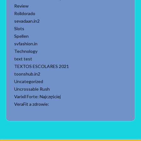
Review
Rolldorado
sevadaan.in2
Slots
Spellen
svfashion.in
Technology
text test
TEXTOS ESCOLARES 2021
toonshub.in2
Uncategorized
Uncrossable Rush
Varixil Forte: Najczęściej
VeraFit a zdrowie: