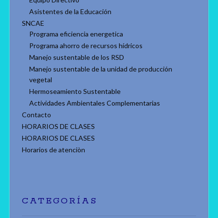
Asistentes de la Educación
SNCAE
Programa eficiencia energetica
Programa ahorro de recursos hídricos
Manejo sustentable de los RSD
Manejo sustentable de la unidad de producción
vegetal
Hermoseamiento Sustentable
Actividades Ambientales Complementarias
Contacto
HORARIOS DE CLASES
HORARIOS DE CLASES
Horarios de atenciòn
CATEGORÍAS