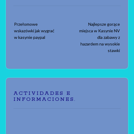
Navegación
Przełomowe
Najlepsze gorące
de
wskazówki jak wygrać
miejsca w Kasynie NV
las
w kasynie paypal
dla zabawy z
entradas
hazardem na wysokie
stawki
ACTIVIDADES E
INFORMACIONES.