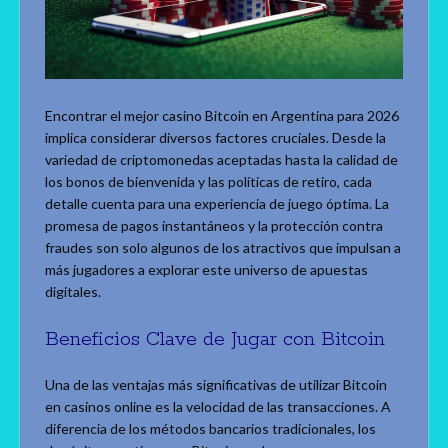
Encontrar el mejor casino Bitcoin en Argentina para 2026
implica considerar diversos factores cruciales. Desde la
variedad de criptomonedas aceptadas hasta la calidad de
los bonos de bienvenida y las políticas de retiro, cada
detalle cuenta para una experiencia de juego óptima. La
promesa de pagos instantáneos y la protección contra
fraudes son solo algunos de los atractivos que impulsan a
más jugadores a explorar este universo de apuestas
digitales.
Beneficios Clave de Jugar con Bitcoin
Una de las ventajas más significativas de utilizar Bitcoin
en casinos online es la velocidad de las transacciones. A
diferencia de los métodos bancarios tradicionales, los