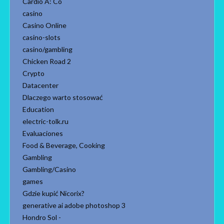
Cardio A: Co
casino
Casino Online
casino-slots
casino/gambling
Chicken Road 2
Crypto
Datacenter
Dlaczego warto stosować
Education
electric-tolk.ru
Evaluaciones
Food & Beverage, Cooking
Gambling
Gambling/Casino
games
Gdzie kupić Nicorix?
generative ai adobe photoshop 3
Hondro Sol -