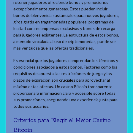
retener jugadores ofreciendo bonos y promociones
excepcionalmente generosas. Estos pueden incluir
bonos de bienvenida sustanciales para nuevos jugadores,
giros gratis en tragamonedas populares, programas de
lealtad con recompensas exclusivas y bonos de recarga
para jugadores existentes. La estructura de estos bonos,
a menudo vinculada al uso de criptomonedas, puede ser
más ventajosa que las ofertas tradicionales.
Es esencial que los jugadores comprendan los términos y
condiciones asociados a estos bonos. Factores como los
requisitos de apuesta, las restricciones de juego y los
plazos de expiración son cruciales para aprovechar al
máximo estas ofertas. Un casino Bitcoin transparente
proporcionará información clara y accesible sobre todas
sus promociones, asegurando una experiencia justa para
todos sus usuarios.
Criterios para Elegir el Mejor Casino
Bitcoin