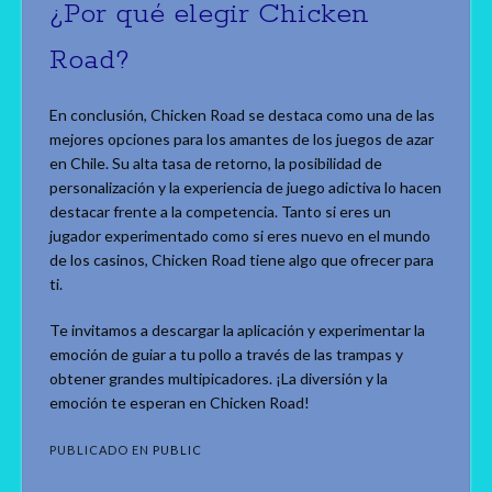
¿Por qué elegir Chicken
Road?
En conclusión, Chicken Road se destaca como una de las
mejores opciones para los amantes de los juegos de azar
en Chile. Su alta tasa de retorno, la posibilidad de
personalización y la experiencia de juego adictiva lo hacen
destacar frente a la competencia. Tanto si eres un
jugador experimentado como si eres nuevo en el mundo
de los casinos, Chicken Road tiene algo que ofrecer para
ti.
Te invitamos a descargar la aplicación y experimentar la
emoción de guiar a tu pollo a través de las trampas y
obtener grandes multipicadores. ¡La diversión y la
emoción te esperan en Chicken Road!
PUBLICADO EN
PUBLIC