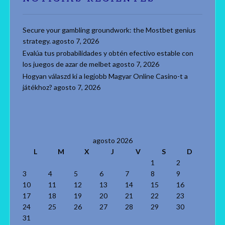
Secure your gambling groundwork: the Mostbet genius
strategy.
agosto 7, 2026
Evalúa tus probabilidades y obtén efectivo estable con
los juegos de azar de melbet
agosto 7, 2026
Hogyan válaszd ki a legjobb Magyar Online Casino-t a
játékhoz?
agosto 7, 2026
agosto 2026
L
M
X
J
V
S
D
1
2
3
4
5
6
7
8
9
10
11
12
13
14
15
16
17
18
19
20
21
22
23
24
25
26
27
28
29
30
31