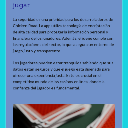
jugar
La seguridad es una prioridad para los desarrolladores de
Chicken Road. La app utiliza tecnología de encriptación
de alta calidad para proteger la información personal y
financiera de los jugadores. Además, el juego cumple con
las regulaciones del sector, lo que asegura un entorno de
juego justo y transparente.
Los jugadores pueden estar tranquilos sabiendo que sus
datos están seguros y que el juego está diseñado para
ofrecer una experiencia justa. Esto es crucial en el
competitivo mundo de los casinos en línea, donde la
confianza del jugador es fundamental.