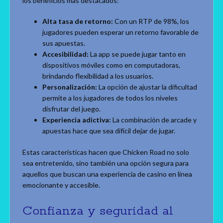
los beneficios más destacados:
Alta tasa de retorno:
Con un RTP de 98%, los
jugadores pueden esperar un retorno favorable de
sus apuestas.
Accesibilidad:
La app se puede jugar tanto en
dispositivos móviles como en computadoras,
brindando flexibilidad a los usuarios.
Personalización:
La opción de ajustar la dificultad
permite a los jugadores de todos los niveles
disfrutar del juego.
Experiencia adictiva:
La combinación de arcade y
apuestas hace que sea difícil dejar de jugar.
Estas características hacen que Chicken Road no solo
sea entretenido, sino también una opción segura para
aquellos que buscan una experiencia de casino en línea
emocionante y accesible.
Confianza y seguridad al