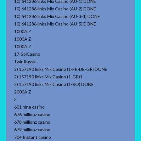
10) 641286 links Mix Casino (AU-1) DONE
10) 641286 links Mix Casino (AU-2) DONE
10) 641286 links Mix Casino (AU-3-4) DONE
10) 641286 links Mix Casino (AU-5) DONE
1000A Z
1000A Z
1000A Z
17-SolCasino
1winRussia
2) 157190 links Mix Casino (1-FR-DE-GR) DONE
2) 157190 links Mix Casino (1-GR)1
2) 157190 links Mix Casino (1-RO) DONE
2000A Z
3
601 nine casino
676 millionz casino
678 millionz casino
679 millionz casino
704 Instant casino