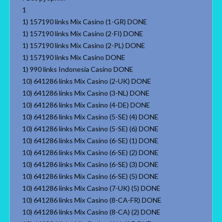
1
1) 157190 links Mix Casino (1-GR) DONE
1) 157190 links Mix Casino (2-FI) DONE
1) 157190 links Mix Casino (2-PL) DONE
1) 157190 links Mix Casino DONE
1) 990 links Indonesia Casino DONE
10) 641286 links Mix Casino (2-UK) DONE
10) 641286 links Mix Casino (3-NL) DONE
10) 641286 links Mix Casino (4-DE) DONE
10) 641286 links Mix Casino (5-SE) (4) DONE
10) 641286 links Mix Casino (5-SE) (6) DONE
10) 641286 links Mix Casino (6-SE) (1) DONE
10) 641286 links Mix Casino (6-SE) (2) DONE
10) 641286 links Mix Casino (6-SE) (3) DONE
10) 641286 links Mix Casino (6-SE) (5) DONE
10) 641286 links Mix Casino (7-UK) (5) DONE
10) 641286 links Mix Casino (8-CA-FR) DONE
10) 641286 links Mix Casino (8-CA) (2) DONE