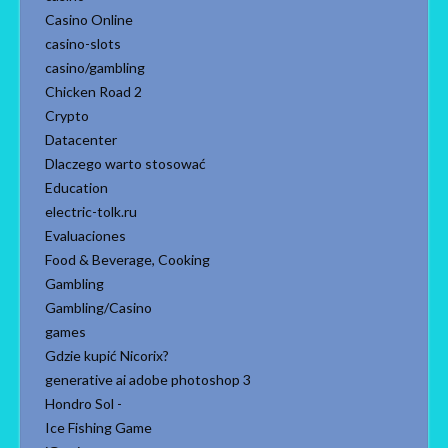
Casino Online
casino-slots
casino/gambling
Chicken Road 2
Crypto
Datacenter
Dlaczego warto stosować
Education
electric-tolk.ru
Evaluaciones
Food & Beverage, Cooking
Gambling
Gambling/Casino
games
Gdzie kupić Nicorix?
generative ai adobe photoshop 3
Hondro Sol -
Ice Fishing Game