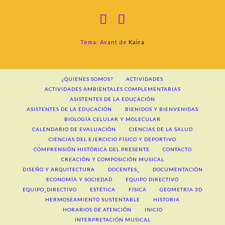
Tema: Avant de
Kaira
¿QUIENES SOMOS?
ACTIVIDADES
ACTIVIDADES AMBIENTALES COMPLEMENTARIAS
ASISTENTES DE LA EDUCACIÓN
ASISTENTES DE LA EDUCACIÓN
BIENIDOS Y BIENVENIDAS
BIOLOGÍA CELULAR Y MOLECULAR
CALENDARIO DE EVALUACIÓN
CIENCIAS DE LA SALUD
CIENCIAS DEL EJERCICIO FÍSICO Y DEPORTIVO
COMPRENSIÓN HISTÓRICA DEL PRESENTE
CONTACTO
CREACIÓN Y COMPOSICIÓN MUSICAL
DISEÑO Y ARQUITECTURA
DOCENTES_
DOCUMENTACIÓN
ECONOMÍA Y SOCIEDAD
EQUIPO DIRECTIVO
EQUIPO_DIRECTIVO
ESTÉTICA
FÍSICA
GEOMETRÍA 3D
HERMOSEAMIENTO SUSTENTABLE
HISTORIA
HORARIOS DE ATENCIÓN
INICIO
INTERPRETACIÓN MUSICAL