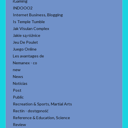
iGaming
INDOOO2
Internet Business, Blogging
Is Temple Tumble
Jak Visulan Complex
Jakie są różnice
Jeu De Poulet
Juego Online
Les avantages de
Nemanex - co
new
News
Noticias
Post
Public
Recreation & Sports, Martial Arts
Rectin - dostępność
Reference & Education, Science
Review