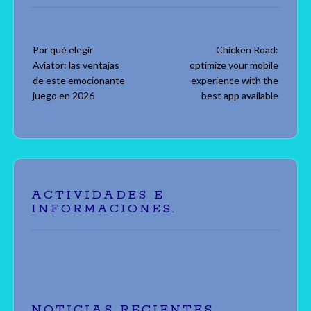
Navegación
Por qué elegir
Chicken Road:
de
Aviator: las ventajas
optimize your mobile
las
de este emocionante
experience with the
entradas
juego en 2026
best app available
ACTIVIDADES E
INFORMACIONES.
NOTICIAS RECIENTES