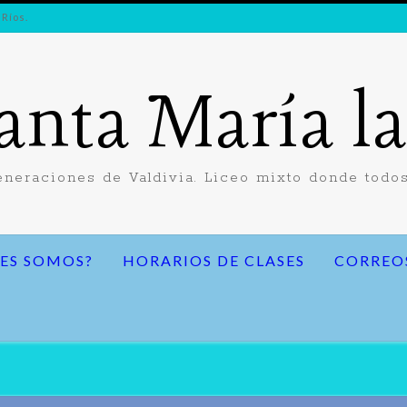
 Ríos.
anta María l
neraciones de Valdivia. Liceo mixto donde todos
ES SOMOS?
HORARIOS DE CLASES
CORREO