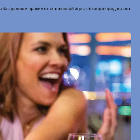
 соблюдением правил ответственной игры, что подтверждает его