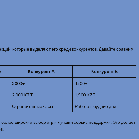
кций, которые выделяют его среди конкурентов. Давайте сравним
о
Конкурент A
Конкурент B
3000+
4500+
2,000 KZT
1,500 KZT
Ограниченные часы
Работа в будние дни
т более широкий выбор игр и лучший сервис поддержки. Это делает
в.