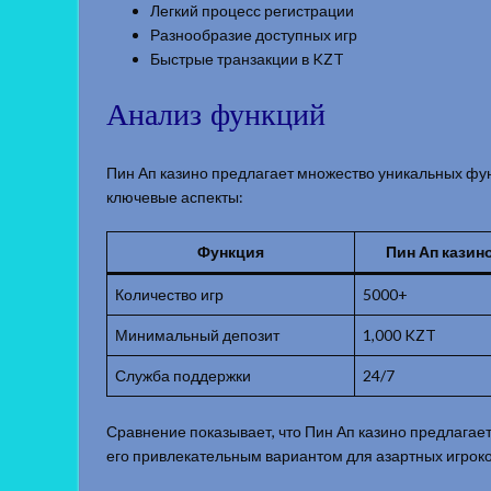
Легкий процесс регистрации
Разнообразие доступных игр
Быстрые транзакции в KZT
Анализ функций
Пин Ап казино предлагает множество уникальных фун
ключевые аспекты:
Функция
Пин Ап казин
Количество игр
5000+
Минимальный депозит
1,000 KZT
Служба поддержки
24/7
Сравнение показывает, что Пин Ап казино предлагае
его привлекательным вариантом для азартных игроко