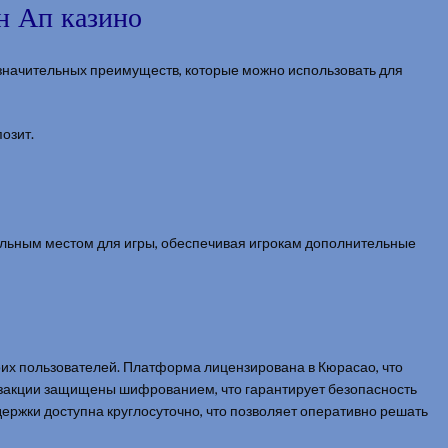
н Ап казино
 значительных преимуществ, которые можно использовать для
озит.
льным местом для игры, обеспечивая игрокам дополнительные
воих пользователей. Платформа лицензирована в Кюрасао, что
анзакции защищены шифрованием, что гарантирует безопасность
ержки доступна круглосуточно, что позволяет оперативно решать