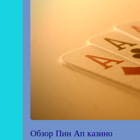
Обзор Пин Ап казино