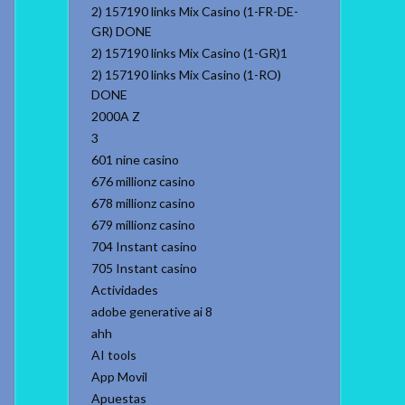
2) 157190 links Mix Casino (1-FR-DE-
GR) DONE
2) 157190 links Mix Casino (1-GR)1
2) 157190 links Mix Casino (1-RO)
DONE
2000A Z
3
601 nine casino
676 millionz casino
678 millionz casino
679 millionz casino
704 Instant casino
705 Instant casino
Actividades
adobe generative ai 8
ahh
AI tools
App Movil
Apuestas