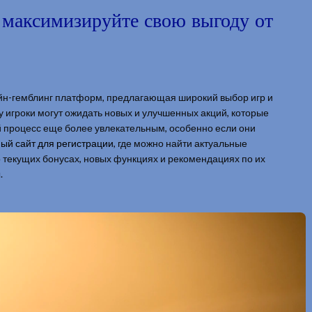
: максимизируйте свою выгоду от
айн-гемблинг платформ, предлагающая широкий выбор игр и
 игроки могут ожидать новых и улучшенных акций, которые
й процесс еще более увлекательным, особенно если они
ый сайт для регистрации
, где можно найти актуальные
 текущих бонусах, новых функциях и рекомендациях по их
.