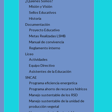
¿Quienes Somos?
Misión y Visión
Sellos Educativos
Historia
Documentación
Proyecto Educativo
Metas Realizadas LSMB
Manual de convivencia
Reglamento interno
Liceo
Actividades
Equipo Directivo
Asistentes de la Educación
SNCAE
Programa eficiencia energetica
Programa ahorro de recursos hídricos
Manejo sustentable de los RSD
Manejo sustentable de la unidad de
producción vegetal