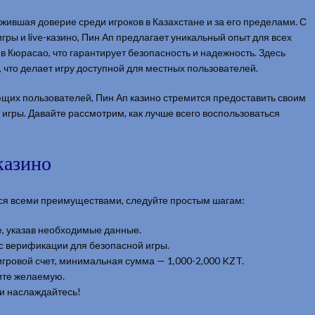
жившая доверие среди игроков в Казахстане и за его пределами. С
гры и live-казино, Пин Ап предлагает уникальный опыт для всех
 Кюрасао, что гарантирует безопасность и надежность. Здесь
, что делает игру доступной для местных пользователей.
щих пользователей, Пин Ап казино стремится предоставить своим
гры. Давайте рассмотрим, как лучше всего воспользоваться
казино
ться всеми преимуществами, следуйте простым шагам:
е, указав необходимые данные.
 верификации для безопасной игры.
игровой счет, минимальная сумма — 1,000-2,000 KZT.
ите желаемую.
 и наслаждайтесь!