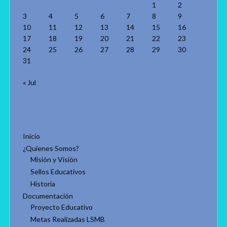
1
2
3
4
5
6
7
8
9
10
11
12
13
14
15
16
17
18
19
20
21
22
23
24
25
26
27
28
29
30
31
« Jul
Inicio
¿Quienes Somos?
Misión y Visión
Sellos Educativos
Historia
Documentación
Proyecto Educativo
Metas Realizadas LSMB