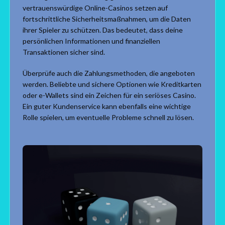
vertrauenswürdige Online-Casinos setzen auf
fortschrittliche Sicherheitsmaßnahmen, um die Daten
ihrer Spieler zu schützen. Das bedeutet, dass deine
persönlichen Informationen und finanziellen
Transaktionen sicher sind.
Überprüfe auch die Zahlungsmethoden, die angeboten
werden. Beliebte und sichere Optionen wie Kreditkarten
oder e-Wallets sind ein Zeichen für ein seriöses Casino.
Ein guter Kundenservice kann ebenfalls eine wichtige
Rolle spielen, um eventuelle Probleme schnell zu lösen.