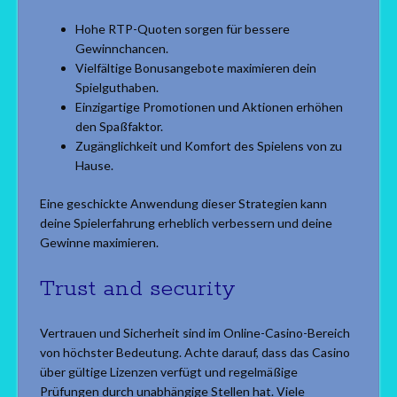
Hohe RTP-Quoten sorgen für bessere
Gewinnchancen.
Vielfältige Bonusangebote maximieren dein
Spielguthaben.
Einzigartige Promotionen und Aktionen erhöhen
den Spaßfaktor.
Zugänglichkeit und Komfort des Spielens von zu
Hause.
Eine geschickte Anwendung dieser Strategien kann
deine Spielerfahrung erheblich verbessern und deine
Gewinne maximieren.
Trust and security
Vertrauen und Sicherheit sind im Online-Casino-Bereich
von höchster Bedeutung. Achte darauf, dass das Casino
über gültige Lizenzen verfügt und regelmäßige
Prüfungen durch unabhängige Stellen hat. Viele