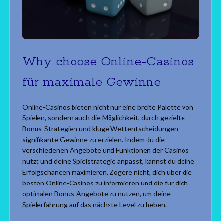
Why choose Online-Casinos
für maximale Gewinne
Online-Casinos bieten nicht nur eine breite Palette von
Spielen, sondern auch die Möglichkeit, durch gezielte
Bonus-Strategien und kluge Wettentscheidungen
signifikante Gewinne zu erzielen. Indem du die
verschiedenen Angebote und Funktionen der Casinos
nutzt und deine Spielstrategie anpasst, kannst du deine
Erfolgschancen maximieren. Zögere nicht, dich über die
besten Online-Casinos zu informieren und die für dich
optimalen Bonus-Angebote zu nutzen, um deine
Spielerfahrung auf das nächste Level zu heben.