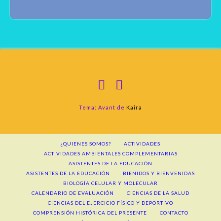
Tema: Avant de
Kaira
¿QUIENES SOMOS?
ACTIVIDADES
ACTIVIDADES AMBIENTALES COMPLEMENTARIAS
ASISTENTES DE LA EDUCACIÓN
ASISTENTES DE LA EDUCACIÓN
BIENIDOS Y BIENVENIDAS
BIOLOGÍA CELULAR Y MOLECULAR
CALENDARIO DE EVALUACIÓN
CIENCIAS DE LA SALUD
CIENCIAS DEL EJERCICIO FÍSICO Y DEPORTIVO
COMPRENSIÓN HISTÓRICA DEL PRESENTE
CONTACTO