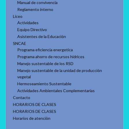
Manual de convivencia
Reglamento interno
Liceo
Actividades
Equipo Directivo
Asistentes de la Educación
SNCAE
Programa eficiencia energetica
Programa ahorro de recursos hídricos
Manejo sustentable de los RSD
Manejo sustentable de la unidad de producción
vegetal
Hermoseamiento Sustentable
Actividades Ambientales Complementarias
Contacto
HORARIOS DE CLASES
HORARIOS DE CLASES
Horarios de atenciòn