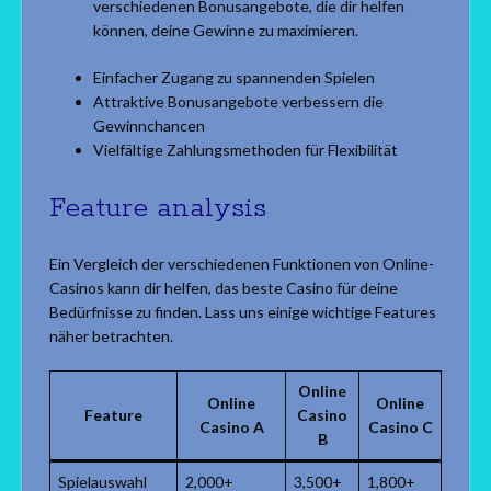
verschiedenen Bonusangebote, die dir helfen
können, deine Gewinne zu maximieren.
Einfacher Zugang zu spannenden Spielen
Attraktive Bonusangebote verbessern die
Gewinnchancen
Vielfältige Zahlungsmethoden für Flexibilität
Feature analysis
Ein Vergleich der verschiedenen Funktionen von Online-
Casinos kann dir helfen, das beste Casino für deine
Bedürfnisse zu finden. Lass uns einige wichtige Features
näher betrachten.
Online
Online
Online
Feature
Casino
Casino A
Casino C
B
Spielauswahl
2,000+
3,500+
1,800+