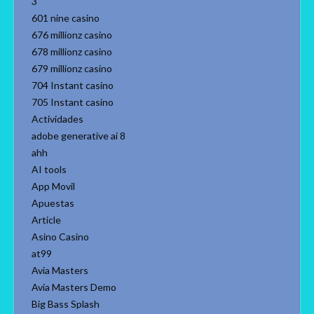
3
601 nine casino
676 millionz casino
678 millionz casino
679 millionz casino
704 Instant casino
705 Instant casino
Actividades
adobe generative ai 8
ahh
AI tools
App Movil
Apuestas
Article
Asino Casino
at99
Avia Masters
Avia Masters Demo
Big Bass Splash