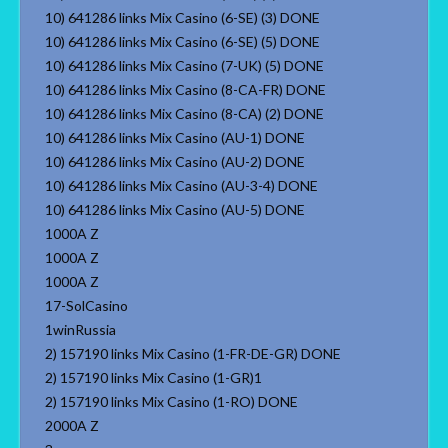
10) 641286 links Mix Casino (6-SE) (3) DONE
10) 641286 links Mix Casino (6-SE) (5) DONE
10) 641286 links Mix Casino (7-UK) (5) DONE
10) 641286 links Mix Casino (8-CA-FR) DONE
10) 641286 links Mix Casino (8-CA) (2) DONE
10) 641286 links Mix Casino (AU-1) DONE
10) 641286 links Mix Casino (AU-2) DONE
10) 641286 links Mix Casino (AU-3-4) DONE
10) 641286 links Mix Casino (AU-5) DONE
1000A Z
1000A Z
1000A Z
17-SolCasino
1winRussia
2) 157190 links Mix Casino (1-FR-DE-GR) DONE
2) 157190 links Mix Casino (1-GR)1
2) 157190 links Mix Casino (1-RO) DONE
2000A Z