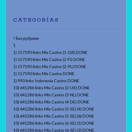
CATEGORÍAS
! Без рубрики
1
1) 157190 links Mix Casino (1-GR) DONE
1) 157190 links Mix Casino (2-FI) DONE
1) 157190 links Mix Casino (2-PL) DONE
1) 157190 links Mix Casino DONE
1) 990 links Indonesia Casino DONE
10) 641286 links Mix Casino (2-UK) DONE
10) 641286 links Mix Casino (3-NL) DONE
10) 641286 links Mix Casino (4-DE) DONE
10) 641286 links Mix Casino (5-SE) (4) DONE
10) 641286 links Mix Casino (5-SE) (6) DONE
10) 641286 links Mix Casino (6-SE) (1) DONE
10) 641286 links Mix Casino (6-SE) (2) DONE