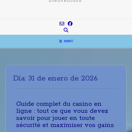
bienvenidos.
MENÚ
Día:
31 de enero de 2026
Guide complet du casino en
ligne : tout ce que vous devez
savoir pour jouer en toute
sécurité et maximiser vos gains