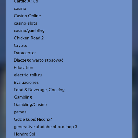
Cardio A: Co
casino
Casino Online
casino-slots
casino/gambling
Chicken Road 2
Crypto
Datacenter
Dlaczego warto stosować
Education
electric-tolk.ru
Evaluaciones
Food & Beverage, Cooking
Gambling
Gambling/Casino
games
Gdzie kupić Nicorix?
generative ai adobe photoshop 3
Hondro Sol -