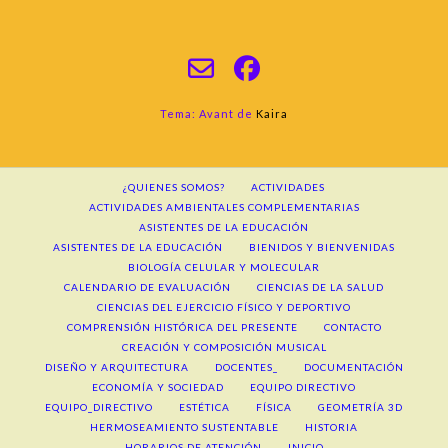
Tema: Avant de
Kaira
¿QUIENES SOMOS?
ACTIVIDADES
ACTIVIDADES AMBIENTALES COMPLEMENTARIAS
ASISTENTES DE LA EDUCACIÓN
ASISTENTES DE LA EDUCACIÓN
BIENIDOS Y BIENVENIDAS
BIOLOGÍA CELULAR Y MOLECULAR
CALENDARIO DE EVALUACIÓN
CIENCIAS DE LA SALUD
CIENCIAS DEL EJERCICIO FÍSICO Y DEPORTIVO
COMPRENSIÓN HISTÓRICA DEL PRESENTE
CONTACTO
CREACIÓN Y COMPOSICIÓN MUSICAL
DISEÑO Y ARQUITECTURA
DOCENTES_
DOCUMENTACIÓN
ECONOMÍA Y SOCIEDAD
EQUIPO DIRECTIVO
EQUIPO_DIRECTIVO
ESTÉTICA
FÍSICA
GEOMETRÍA 3D
HERMOSEAMIENTO SUSTENTABLE
HISTORIA
HORARIOS DE ATENCIÓN
INICIO