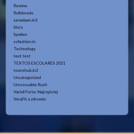
Review
Rolldorado
sevadaan.in2
Slots
Spellen
svfashion.in
Technology
text test
TEXTOS ESCOLARES 2021
toonshub.in2
Uncategorized
Uncrossable Rush
Varixil Forte: Najczęściej
VeraFit a zdrowie: