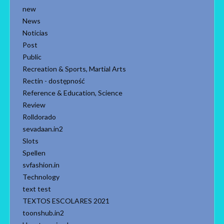
new
News
Noticias
Post
Public
Recreation & Sports, Martial Arts
Rectin - dostępność
Reference & Education, Science
Review
Rolldorado
sevadaan.in2
Slots
Spellen
svfashion.in
Technology
text test
TEXTOS ESCOLARES 2021
toonshub.in2