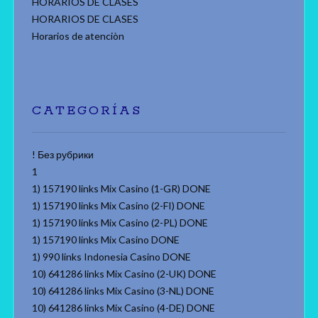
HORARIOS DE CLASES
HORARIOS DE CLASES
Horarios de atenciòn
CATEGORÍAS
! Без рубрики
1
1) 157190 links Mix Casino (1-GR) DONE
1) 157190 links Mix Casino (2-FI) DONE
1) 157190 links Mix Casino (2-PL) DONE
1) 157190 links Mix Casino DONE
1) 990 links Indonesia Casino DONE
10) 641286 links Mix Casino (2-UK) DONE
10) 641286 links Mix Casino (3-NL) DONE
10) 641286 links Mix Casino (4-DE) DONE