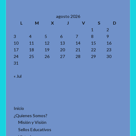
agosto 2026
L
M
X
J
V
S
D
1
2
3
4
5
6
7
8
9
10
11
12
13
14
15
16
17
18
19
20
21
22
23
24
25
26
27
28
29
30
31
« Jul
Inicio
¿Quienes Somos?
Misión y Visión
Sellos Educativos