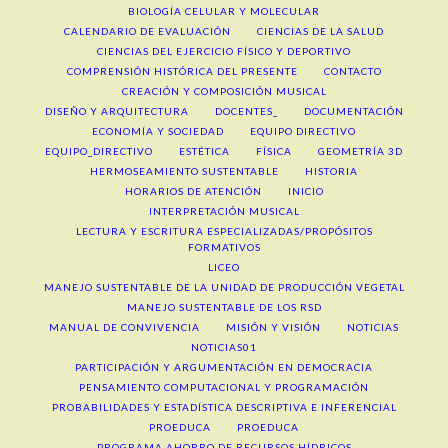
BIOLOGÍA CELULAR Y MOLECULAR
CALENDARIO DE EVALUACIÓN
CIENCIAS DE LA SALUD
CIENCIAS DEL EJERCICIO FÍSICO Y DEPORTIVO
COMPRENSIÓN HISTÓRICA DEL PRESENTE
CONTACTO
CREACIÓN Y COMPOSICIÓN MUSICAL
DISEÑO Y ARQUITECTURA
DOCENTES_
DOCUMENTACIÓN
ECONOMÍA Y SOCIEDAD
EQUIPO DIRECTIVO
EQUIPO_DIRECTIVO
ESTÉTICA
FÍSICA
GEOMETRÍA 3D
HERMOSEAMIENTO SUSTENTABLE
HISTORIA
HORARIOS DE ATENCIÓN
INICIO
INTERPRETACIÓN MUSICAL
LECTURA Y ESCRITURA ESPECIALIZADAS/PROPÓSITOS
FORMATIVOS
LICEO
MANEJO SUSTENTABLE DE LA UNIDAD DE PRODUCCIÓN VEGETAL
MANEJO SUSTENTABLE DE LOS RSD
MANUAL DE CONVIVENCIA
MISIÓN Y VISIÓN
NOTICIAS
NOTICIAS01
PARTICIPACIÓN Y ARGUMENTACIÓN EN DEMOCRACIA
PENSAMIENTO COMPUTACIONAL Y PROGRAMACIÓN
PROBABILIDADES Y ESTADÍSTICA DESCRIPTIVA E INFERENCIAL
PROEDUCA
PROEDUCA
PROGRAMA AHORRO DE RECURSOS HÍDRICOS