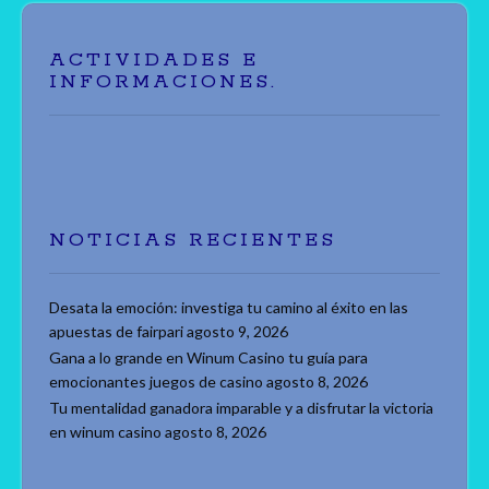
ACTIVIDADES E
INFORMACIONES.
NOTICIAS RECIENTES
Desata la emoción: investiga tu camino al éxito en las
apuestas de fairpari
agosto 9, 2026
Gana a lo grande en Winum Casino tu guía para
emocionantes juegos de casino
agosto 8, 2026
Tu mentalidad ganadora imparable y a disfrutar la victoria
en winum casino
agosto 8, 2026