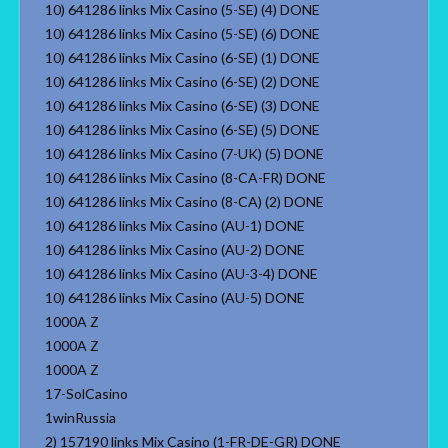
10) 641286 links Mix Casino (5-SE) (4) DONE
10) 641286 links Mix Casino (5-SE) (6) DONE
10) 641286 links Mix Casino (6-SE) (1) DONE
10) 641286 links Mix Casino (6-SE) (2) DONE
10) 641286 links Mix Casino (6-SE) (3) DONE
10) 641286 links Mix Casino (6-SE) (5) DONE
10) 641286 links Mix Casino (7-UK) (5) DONE
10) 641286 links Mix Casino (8-CA-FR) DONE
10) 641286 links Mix Casino (8-CA) (2) DONE
10) 641286 links Mix Casino (AU-1) DONE
10) 641286 links Mix Casino (AU-2) DONE
10) 641286 links Mix Casino (AU-3-4) DONE
10) 641286 links Mix Casino (AU-5) DONE
1000A Z
1000A Z
1000A Z
17-SolCasino
1winRussia
2) 157190 links Mix Casino (1-FR-DE-GR) DONE