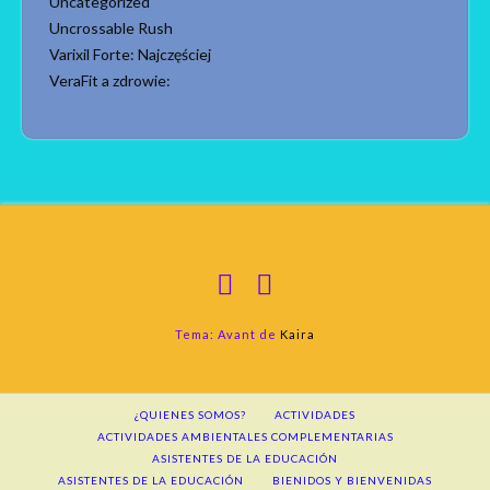
Uncategorized
Uncrossable Rush
Varixil Forte: Najczęściej
VeraFit a zdrowie:
Tema: Avant de
Kaira
¿QUIENES SOMOS?
ACTIVIDADES
ACTIVIDADES AMBIENTALES COMPLEMENTARIAS
ASISTENTES DE LA EDUCACIÓN
ASISTENTES DE LA EDUCACIÓN
BIENIDOS Y BIENVENIDAS