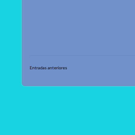
Navegación
Entradas anteriores
de
entradas