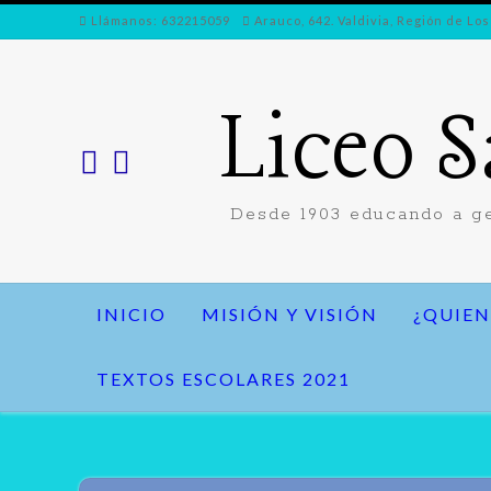
Ir
Llámanos: 632215059
Arauco, 642. Valdivia, Región de Los
al
contenido
Liceo S
Desde 1903 educando a ge
INICIO
MISIÓN Y VISIÓN
¿QUIEN
TEXTOS ESCOLARES 2021