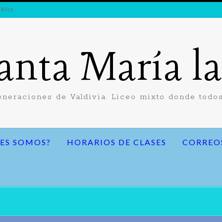
 Ríos.
anta María l
neraciones de Valdivia. Liceo mixto donde todos
ES SOMOS?
HORARIOS DE CLASES
CORREO