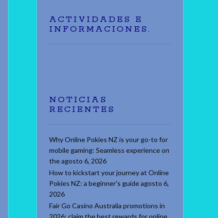
ACTIVIDADES E
INFORMACIONES.
NOTICIAS
RECIENTES
Why Online Pokies NZ is your go-to for
mobile gaming: Seamless experience on
the
agosto 6, 2026
How to kickstart your journey at Online
Pokies NZ: a beginner's guide
agosto 6,
2026
Fair Go Casino Australia promotions in
2026: claim the best rewards for online