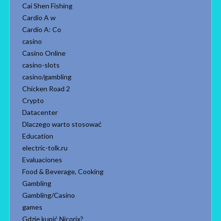
Cai Shen Fishing
Cardio A w
Cardio A: Co
casino
Casino Online
casino-slots
casino/gambling
Chicken Road 2
Crypto
Datacenter
Dlaczego warto stosować
Education
electric-tolk.ru
Evaluaciones
Food & Beverage, Cooking
Gambling
Gambling/Casino
games
Gdzie kupić Nicorix?