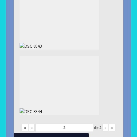
«
‹
de
2
›
»