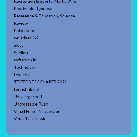
Recreation & Sports, Martial Arts
Rectin - dostępność
Reference & Education, Science
Review
Rolldorado
sevadaan.in2
Slots
Spellen
svfashion.in
Technology
text test
TEXTOS ESCOLARES 2021
toonshub.in2
Uncategorized
Uncrossable Rush
Varixil Forte: Najczęściej
VeraFit a zdrowie: