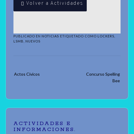
Volver a Actividades
PUBLICADO EN
NOTICIAS
ETIQUETADO COMO
LOCKERS
,
LSMB
,
NUEVOS
Navegación
Actos Cívicos
Concurso Spelling
de
Bee
las
entradas
ACTIVIDADES E
INFORMACIONES.