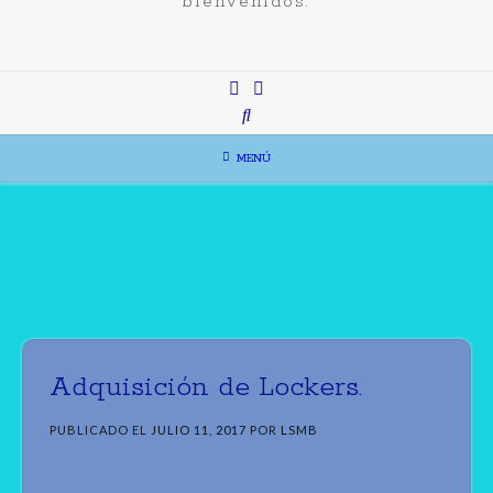
bienvenidos.
MENÚ
Adquisición de Lockers.
PUBLICADO EL
JULIO 11, 2017
POR
LSMB